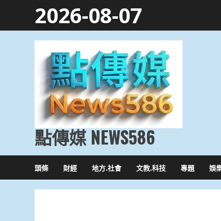
Skip
2026-08-07
to
content
點傳媒 NEWS586
頭條
財經
地方.社會
文教.科技
專題
娛