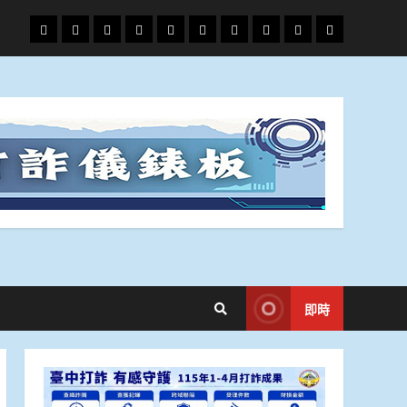
頭
財
地
文
專
娛
政
國
運
生
條
經
方.
教.
題
樂
治
際
動
活
社
科
影
會
技
劇
即時