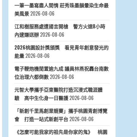
一筆一墨寫盡人間情 莊秀珠墨韻暈染生命最
美風景
2026-08-06
江和樹服務處遭揚言開槍 警方火速8小時
內逮嫌送辦
2026-08-06
2026桃園設計獎頒獎 看見青年創意發光的
能量
2026-08-06
電子鞭炮機閒置逾九成 議員林燕祝轟台南數
位治理六都倒數
2026-08-06
元智大學攜手亞東醫院打造沉浸式職涯體
驗 高中生化身一日醫護
2026-08-06
「新創千里馬創業競賽」攜手桃園青創博覽
會 打造一站式新創平台
2026-08-06
《怎麼可能我家的祖先是你家的鬼》 桃園