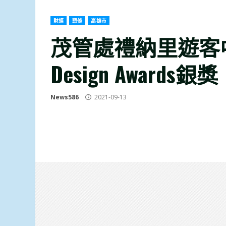
財經
頭條
高雄市
茂管處禮納里遊客中
Design Awards銀獎
News586
2021-09-13