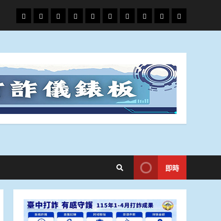
頭
財
地
文
專
娛
政
國
運
生
條
經
方.
教.
題
樂
治
際
動
活
社
科
影
會
技
劇
即時