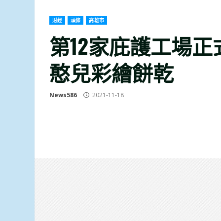
財經
頭條
高雄市
第12家庇護工場正
憨兒彩繪餅乾
News586
2021-11-18