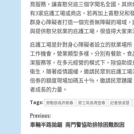
育服務，讓喜憨兒這三個字聞名全國，其烘
有3家庇護工場或商店，若再加上喜憨兒和
群身心障礙者打造一個完善無障礙的場域，
與提供憨兒就業的庇護工場，很值得大家來
庇護工場是針對身心障礙者設立的就業場所，
工作機會，營業類型多樣，分別有餐飲、食
潔服務等，在多元經營的模式下，除協助提
衛生，隨著疫情趨緩，邀請民眾到庇護工場
倍劵的額度現場加碼五十％，邀請民眾踴躍
者成長的力量。
Tags:
勞動部長許銘春
勞工局長周登春
記者張淑慧
Continue
Previous:
車輛半路拋錨 南門警協助排除困難脫困
Reading