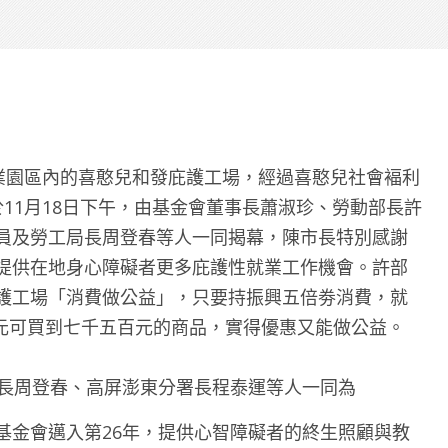
發產業園區內的喜憨兒和發庇護工場，經過喜憨兒社會褔利
11月18日下午，由基金會董事長蕭淑珍、勞動部長許
員及勞工局長周登春等人一同揭幕，陳市長特別感謝
提供在地身心障礙者更多庇護性就業工作機會。許部
護工場「消費做公益」，只要持振興五倍劵消費，就
元可買到七千五百元的商品，實得優惠又能做公益。
局長周登春、高屏澎東分署長程泰運等人一同為
基金會邁入第26年，提供心智障礙者的終生照顧與教