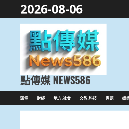
Skip
2026-08-06
to
content
點傳媒 NEWS586
頭條
財經
地方.社會
文教.科技
專題
娛