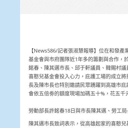
【News586/記者張淑慧報導】位在和
基金會與市府團隊近1年多的籌劃與合作，於
銘春、陳其邁市長、邱于軒議員、韓賜村議
喜憨兒基金會投入心力，庇護工場的成立將
長及陳市長也特別邀請民眾踴躍到高雄市庇
會依五倍劵的額度現場加碼五十%，花五千
勞動部長許銘春18日與市長陳其邁、勞工
陳其邁市長致詞表示，從高雄起家的喜憨兒