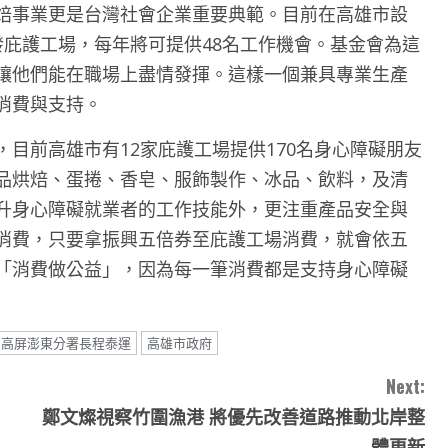
焙事業更是台灣社會企業重要典範。目前在高雄市設
發庇護工場，每年將可提供48名工作機會。基金會為這
讓他們能在職場上盡情發揮。這樣一個兼具專業生產
消費與支持。
目前高雄市有12家庇護工場提供170名身心障礙朋友
品烘焙、蛋捲、香皂、服飾製作、冰品、飲料，及清
升身心障礙就業者的工作技能外，更注重產品安全與
消費，只要拿振興五倍券至庇護工場消費，就會依五
「消費做公益」，因為每一筆消費都是支持身心障礙
高屏澎東分署長程泰運
高雄市政府
Next:
鄭文燦視察竹圍漁港 將優先改善道路推動北岸整
體更新