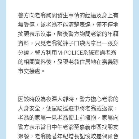
警方向老翁詢問發生事情的經過及身上有
無受傷，該老翁不能清楚表達，僅不停地
搖頭表示沒事，隨後警方詢問老翁的年籍
資料，只見老翁從褲子口袋內拿出一張身
分證，警方利用M-POLICE系統查詢老翁
的相關資料後，發現老翁住居地在嘉義縣
市交接處。
因該時段為夜深人靜時，警方擔心老翁的
人身安全，便駕駛巡邏車將老翁載返家，
老翁的家屬一見老翁便上前擁抱，家屬向
警方表示當日中午老翁至嘉義市區找朋友
聚餐，老翁隨著年紀增長記憶較差偶爾會