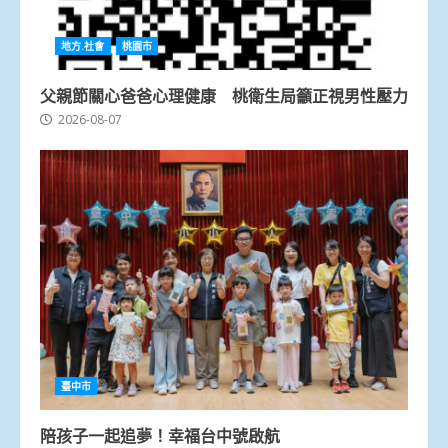
地方.社會
桃園市
父親節關心爸爸心理健康 桃衛生局籲正視男性壓力
2026-08-07
臺中市
陪孩子一起追夢！幸福台中號啟航