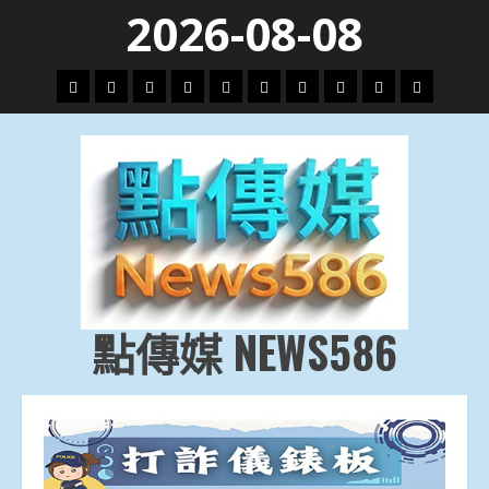
Skip
2026-08-08
to
content
頭
財
地
文
專
娛
政
國
運
生
條
經
方.
教.
題
樂
治
際
動
活
社
科
影
會
技
劇
點傳媒 NEWS586