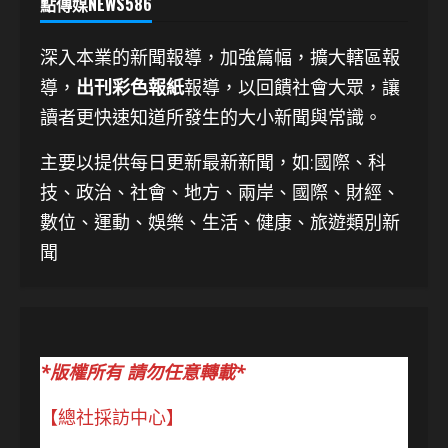
點傳媒NEWS586
深入本業的新聞報導，加強篇幅，擴大轄區報
導，
出刊彩色報紙
報導，以回饋社會大眾，讓
讀者更快速知道所發生的大小新聞與常識。
主要以提供每日更新最新新聞
，如:國際、科
技、
政治、社會、地方、兩岸、國際、財經、
數位、運動、娛樂、生活、健康、旅遊類別新
聞
*版權所有 請勿任意轉載*
【總社採訪中心】