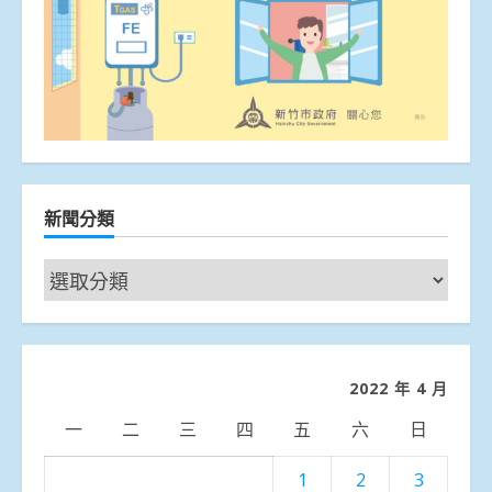
新聞分類
新
聞
分
類
2022 年 4 月
一
二
三
四
五
六
日
1
2
3