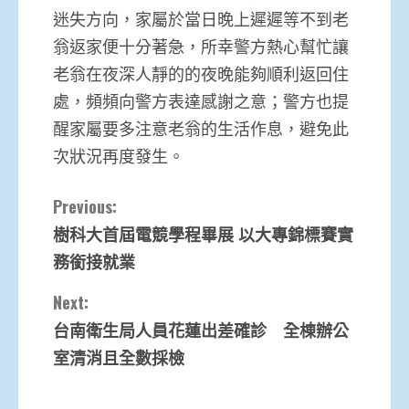
迷失方向，家屬於當日晚上遲遲等不到老
翁返家便十分著急，所幸警方熱心幫忙讓
老翁在夜深人靜的的夜晚能夠順利返回住
處，頻頻向警方表達感謝之意；警方也提
醒家屬要多注意老翁的生活作息，避免此
次狀況再度發生。
Continue
Previous:
樹科大首屆電競學程畢展 以大專錦標賽實
Reading
務銜接就業
Next:
台南衛生局人員花蓮出差確診 全棟辦公
室清消且全數採檢