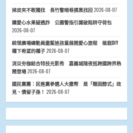
掉皮夾不敢獨找 長竹警暗巷摸黑找回
2026-08-07
購愛心水果疑遇詐 公園警指引識破陷阱守荷包
2026-08-07
統領廣場總動員邀藍迪孩童展開愛心旅程 植栽DIY
種下希望的種子
2026-08-07
消災夯枷結合特技光影秀 嘉義城隍夜巡跨國跨界熱
鬧登場
2026-08-07
國民黨團：民進黨參選人大撒幣 是「類固醇式」政
見、債留子孫！
2026-08-07