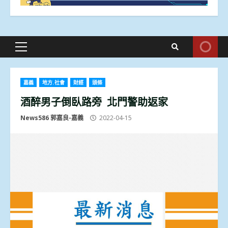
Primary
Menu
嘉義
地方.社會
財經
頭條
酒醉男子倒臥路旁 北門警助返家
News586 郭嘉良-嘉義
2022-04-15