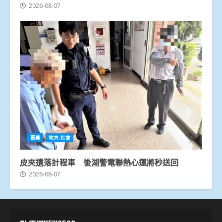
2026-08-07
嘉義
地方.社會
皮夾遺落計程車 後湖警電聯熱心運將秒送回
2026-08-07