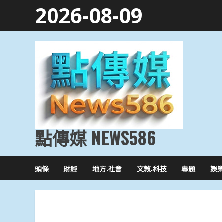
Skip
2026-08-09
to
content
點傳媒 NEWS586
頭條
財經
地方.社會
文教.科技
專題
娛