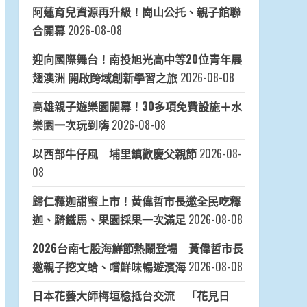
阿蓮育兒資源再升級！崗山公托、親子館聯
合開幕
2026-08-08
迎向國際舞台！南投旭光高中等20位青年展
翅澳洲 開啟跨域創新學習之旅
2026-08-08
高雄親子遊樂園開幕！30多項免費設施＋水
樂園一次玩到嗨
2026-08-08
以西部牛仔風 埔里鎮歡慶父親節
2026-08-
08
歸仁釋迦甜蜜上市！黃偉哲市長邀全民吃釋
迦、騎鐵馬、果園採果一次滿足
2026-08-08
2026台南七股海鮮節熱鬧登場 黃偉哲市長
邀親子挖文蛤、嚐鮮味暢遊濱海
2026-08-08
日本花藝大師梅垣稔抵台交流 「花見日