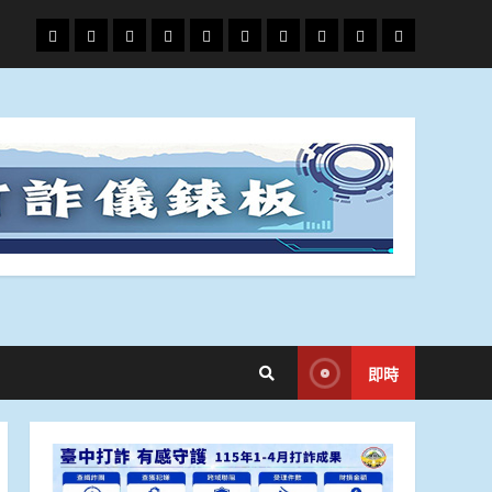
頭
財
地
文
專
娛
政
國
運
生
條
經
方.
教.
題
樂
治
際
動
活
社
科
影
會
技
劇
即時