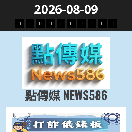
Skip
2026-08-09
to
content
頭
財
地
文
專
娛
政
國
運
生
條
經
方.
教.
題
樂
治
際
動
活
社
科
影
會
技
劇
點傳媒 NEWS586