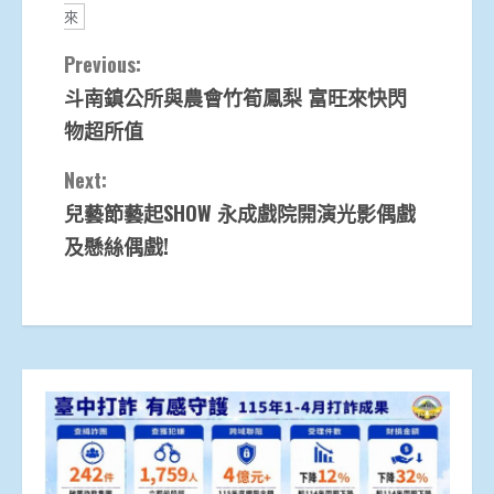
來
Continue
Previous:
斗南鎮公所與農會竹筍鳳梨 富旺來快閃
Reading
物超所值
Next:
兒藝節藝起SHOW 永成戲院開演光影偶戲
及懸絲偶戲!