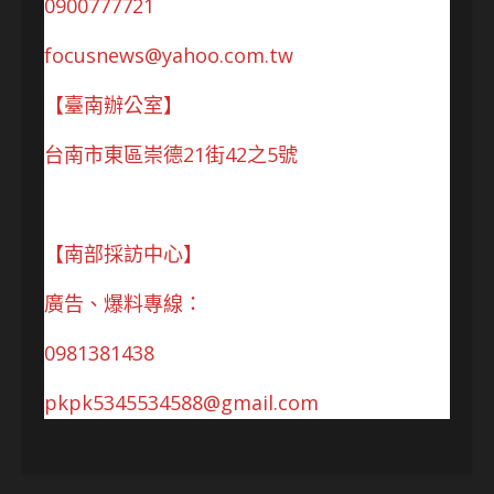
0900777721
focusnews@yahoo.com.tw
【臺南辦公室】
台南市東區崇德21街42之5號
【南部採訪中心】
廣告、爆料專線：
0981381438
pkpk5345534588@gmail.com