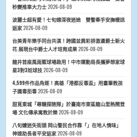
秒變推車大力士
2026-08-09
波麗士超有愛！七旬婦深夜迷途 雙警牽手安撫暖送
返家
2026-08-09
台美青年樂手同台共演！跨國並肩彩排激盪爵士新火
花 展現台中爵士人才培育成果
2026-08-09
龍井首座風雨籃球場啟用！中市運動局長攜夢想家球
星3對3尬球技
2026-08-09
4,599件作品角逐！高雄「港都反毒盃」用畫筆教孩
子識毒拒毒
2026-08-09
甜覓東城「尋糖探險隊」於臺南市東區龍山里熱鬧登
場 文化傳承寓教於樂
2026-08-09
八旬嬤迷失街頭 岡山警民合作靠「」在地人情味」
神速助長者平安返家
2026-08-09