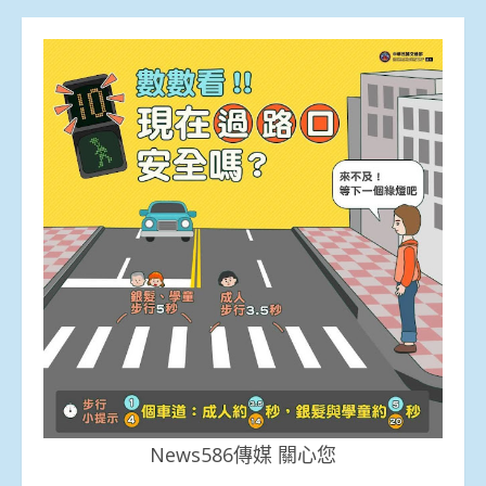
News586傳媒 關心您