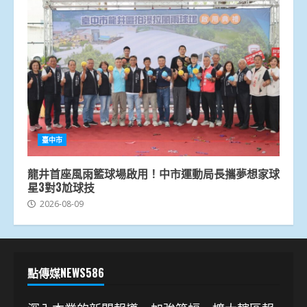
臺中市
龍井首座風雨籃球場啟用！中市運動局長攜夢想家球
星3對3尬球技
2026-08-09
點傳媒NEWS586