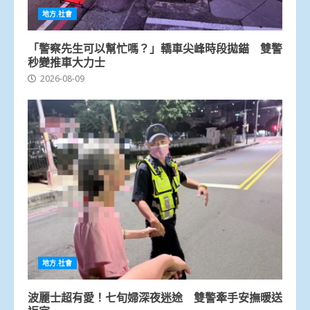
地方.社會
「警察先生可以幫忙嗎？」轎車尖峰時段拋錨 雙警
秒變推車大力士
2026-08-09
地方.社會
波麗士超有愛！七旬婦深夜迷途 雙警牽手安撫暖送