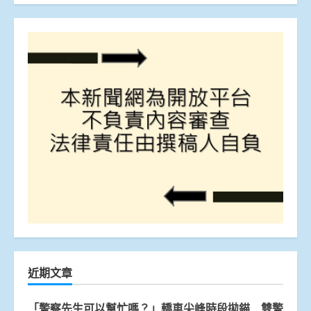
近期文章
「警察先生可以幫忙嗎？」轎車尖峰時段拋錨 雙警