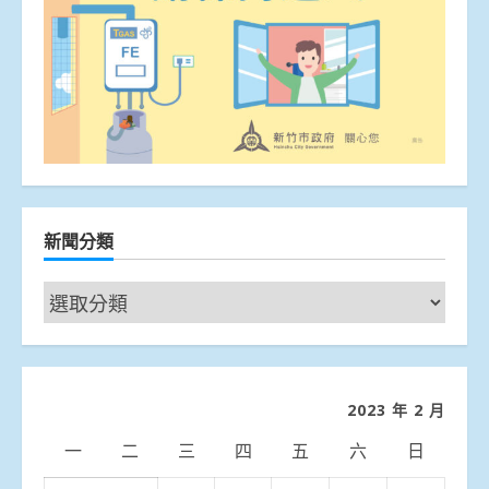
新聞分類
新
聞
分
類
2023 年 2 月
一
二
三
四
五
六
日