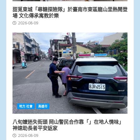
甜覓東城「尋糖探險隊」於臺南市東區龍山里熱鬧登
場 文化傳承寓教於樂
2026-08-09
地方.社會
高雄市
八旬嬤迷失街頭 岡山警民合作靠「」在地人情味」
神速助長者平安返家
2026-08-09