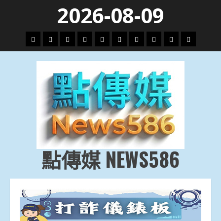
Skip
2026-08-09
to
content
頭
財
地
文
專
娛
政
國
運
生
條
經
方.
教.
題
樂
治
際
動
活
社
科
影
會
技
劇
點傳媒 NEWS586