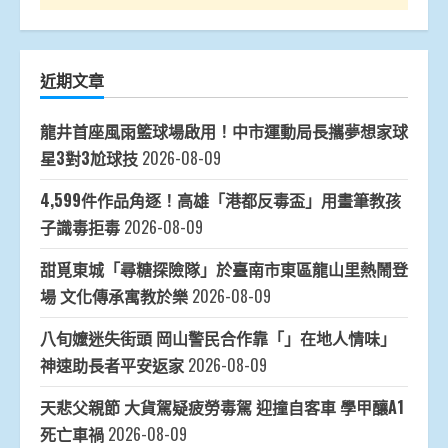
近期文章
龍井首座風雨籃球場啟用！中市運動局長攜夢想家球
星3對3尬球技
2026-08-09
4,599件作品角逐！高雄「港都反毒盃」用畫筆教孩
子識毒拒毒
2026-08-09
甜覓東城「尋糖探險隊」於臺南市東區龍山里熱鬧登
場 文化傳承寓教於樂
2026-08-09
八旬嬤迷失街頭 岡山警民合作靠「」在地人情味」
神速助長者平安返家
2026-08-09
天悲父親節 大貨駕疑疲勞毒駕 迎撞自客車 學甲釀A1
死亡車禍
2026-08-09