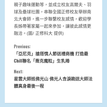
親子趣味運動等，並成立校友高爾夫、羽
球及壘球社團，串聯全國正修校友舉辦南
北大會師，進一步聯繫校友感情，歡迎學
長姊帶著家屬一起來參加，讓彼此感情更
融洽。(圖/ 正修科大 提供)
Continue
Previous:
「亞尼克」搶搭情人節送禮商機 打造最
Reading
Chill聯名「喬克魔粒」生乳捲
Next:
星雲大師巡佛光山 佛光人含淚跪送大師法
體真身最後一程