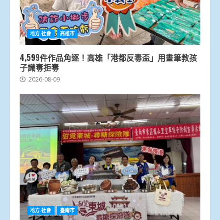
地方.社會
高雄市
4,599件作品角逐！高雄「港都反毒盃」用畫筆教孩
子識毒拒毒
2026-08-09
地方.社會
臺南市