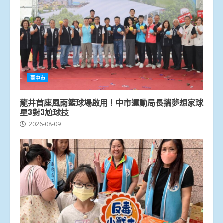
臺中市
龍井首座風雨籃球場啟用！中市運動局長攜夢想家球
星3對3尬球技
2026-08-09