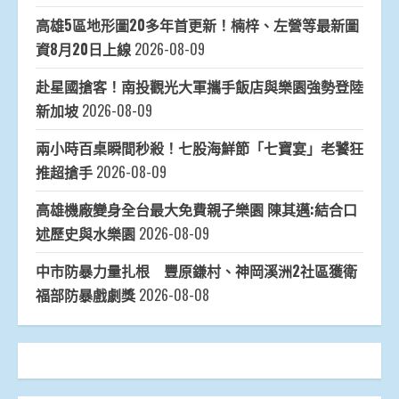
高雄5區地形圖20多年首更新！楠梓、左營等最新圖
資8月20日上線
2026-08-09
赴星國搶客！南投觀光大軍攜手飯店與樂園強勢登陸
新加坡
2026-08-09
兩小時百桌瞬間秒殺！七股海鮮節「七寶宴」老饕狂
推超搶手
2026-08-09
高雄機廠變身全台最大免費親子樂園 陳其邁:結合口
述歷史與水樂園
2026-08-09
中市防暴力量扎根 豐原鎌村、神岡溪洲2社區獲衛
福部防暴戲劇獎
2026-08-08