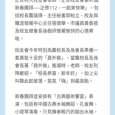
新春團拜──正修112、一起來快樂」，包
括校長龔瑞璋、主任秘書郭柏立、校友與
職涯發展中心主任張倩華、市議員黃香菽
及校友總會長孫樹評懷著愉快的心情寒
暄。
校友會今年特別為龔校長及孫會長準備一
套貴氣十足的「員外裝」，當龔校長及孫
會長著「員外裝」進場時，老師、校友列
隊歡迎，「校長恭喜、新年好」，加上尖
叫聲此起彼落，氣氛「嗨」到最高點。
新春團拜並安排有「古典藝術饗宴」表
演，包括有中國古典水袖舞蹈、孔雀舞、
小提琴演奏，只見舞者輕巧的拋出水袖，