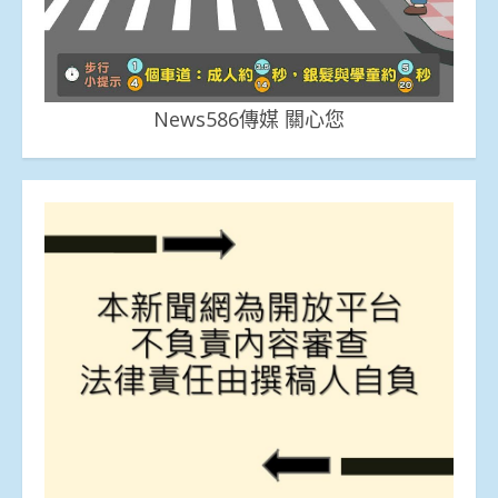
News586傳媒 關心您