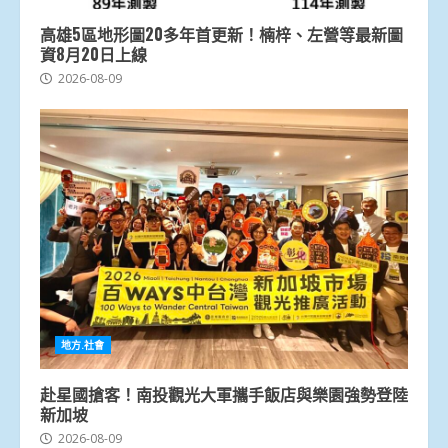
高雄5區地形圖20多年首更新！楠梓、左營等最新圖
資8月20日上線
2026-08-09
地方.社會
赴星國搶客！南投觀光大軍攜手飯店與樂園強勢登陸
新加坡
2026-08-09