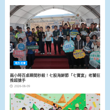
地方.社會
兩小時百桌瞬間秒殺！七股海鮮節「七寶宴」老饕狂
推超搶手
2026-08-09