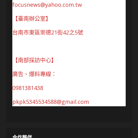
focusnews@yahoo.com.tw
【臺南辦公室】
台南市東區崇德21街42之5號
【南部採訪中心】
廣告、爆料專線：
0981381438
pkpk5345534588@gmail.com
合作夥伴