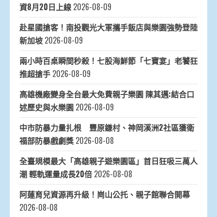
資8月20日上線
2026-08-09
赴星國搶客！南投觀光大軍攜手飯店與樂園強勢登陸
新加坡
2026-08-09
兩小時百桌瞬間秒殺！七股海鮮節「七寶宴」老饕狂
推超搶手
2026-08-09
高雄機廠變身全台最大免費親子樂園 陳其邁:結合口
述歷史與水樂園
2026-08-09
中市防暴力量扎根 豐原鎌村、神岡溪洲2社區獲衛
福部防暴戲劇獎
2026-08-08
全臺規模最大「高雄親子遊樂園區」首日狂吸三萬人
潮 輕軌運量成長20倍
2026-08-08
阿蓮育兒資源再升級！崗山公托、親子館聯合開幕
2026-08-08