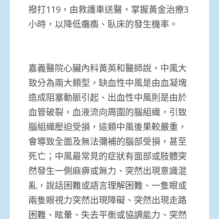
撥打119，由救護車送醫，掌握黃金治療3
小時，以降低癱瘓、臥床的發生機率。
嘉義醫院心臟內科黃英和醫師說，中風大
致分為兩大類型，缺血性中風是由血凝塊
造成阻塞動脈引起、出血性中風則是由於
血管破裂，血液流向周圍的腦組織，引致
腦組織壓迫受損，這類中風後果較嚴重，
會導致全面及無法彌補的腦部受損，甚至
死亡；中風最常見的症狀有面部或肢體突
然發生一側麻痹或無力、突然出現意識混
亂，說話困難或語言理解困難、一隻眼或
兩隻眼視力突然出現障礙、突然出現走路
困難、眩暈、失去平衡或協調能力、突然