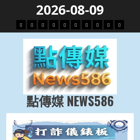
Skip
2026-08-09
to
content
頭
財
地
文
專
娛
政
國
運
生
條
經
方.
教.
題
樂
治
際
動
活
社
科
影
會
技
劇
點傳媒 NEWS586