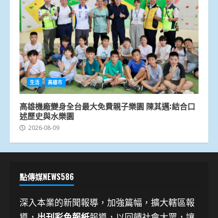
生活
高雄市
高雄機廠變身全台最大免費親子樂園 陳其邁:結合口
述歷史與水樂園
2026-08-09
點傳媒NEWS586
深入本業的新聞報導，加強篇幅，擴大轄區報
導，
出刊彩色報紙
報導，以回饋社會大眾，讓