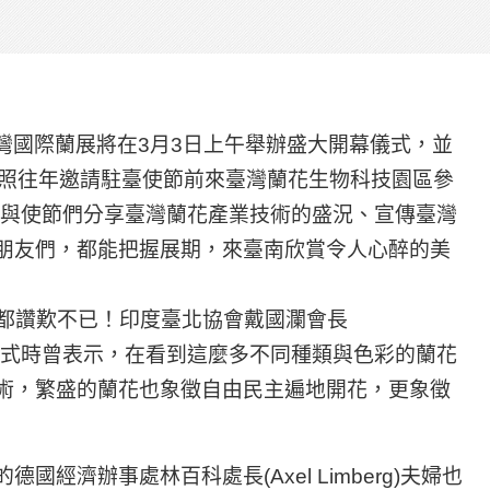
23臺灣國際蘭展將在3月3日上午舉辦盛大開幕儀式，並
比照往年邀請駐臺使節前來臺灣蘭花生物科技園區參
了與使節們分享臺灣蘭花產業技術的盛況、宣傳臺灣
朋友們，都能把握展期，來臺南欣賞令人心醉的美
都讚歎不已！印度臺北協會戴國瀾會長
訪蘭展開幕式時曾表示，在看到這麼多不同種類與色彩的蘭花
術，繁盛的蘭花也象徵自由民主遍地開花，更象徵
經濟辦事處林百科處長(Axel Limberg)夫婦也