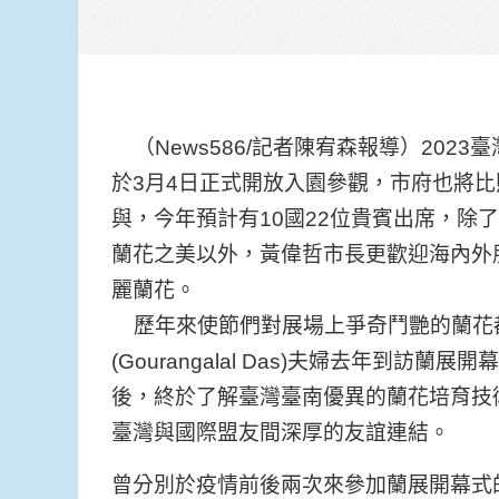
（News586/記者陳宥森報導）20
於3月4日正式開放入園參觀，市府也將
與，今年預計有10國22位貴賓出席，除
蘭花之美以外，黃偉哲市長更歡迎海內外
麗蘭花。
歷年來使節們對展場上爭奇鬥艷的蘭花
(Gourangalal Das)夫婦去年到
後，終於了解臺灣臺南優異的蘭花培育技
臺灣與國際盟友間深厚的友誼連結。
曾分別於疫情前後兩次來參加蘭展開幕式的德國