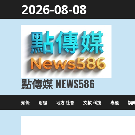
Skip
2026-08-08
to
content
點傳媒 NEWS586
頭條
財經
地方.社會
文教.科技
專題
娛