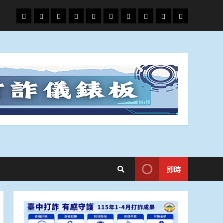
頭
財
地
文
專
娛
政
國
運
生
條
經
方.
教.
題
樂
治
際
動
活
社
科
影
會
技
劇
即時