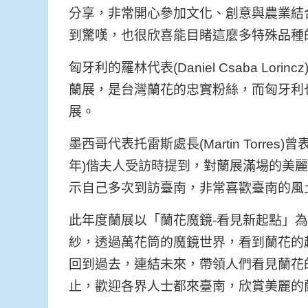
分享，非常開心參加文化、創意與農業結
到驚嘆，也很欣喜能目睹這麼多特殊品種
匈牙利的羅林代表(Daniel Csaba L
蘭展，是台灣蘭花的忠實粉絲，而匈牙利
展。
墨西哥代表托雷斯處長(Martin Torre
年)偕夫人受訪時提到，對蘭展滿場的美
示自己多次到訪臺南，非常喜歡臺南的風
此年度蘭展以「蘭花魔鏡-看見新起點」為主
紗，透過萬花筒的魔鏡世界，看到蘭花的起源
回到過去，連結未來，帶領人們看見蘭花的
止，歡迎各界人士都來臺南，欣賞美麗的