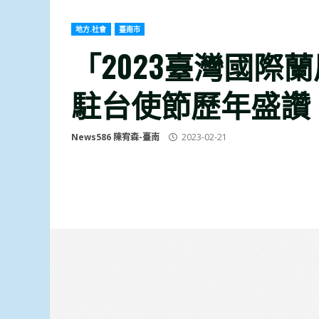
地方.社會
臺南市
「2023臺灣國際
駐台使節歷年盛讚
News586 陳宥森-臺南
2023-02-21