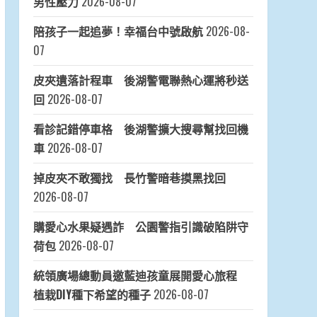
男性壓力
2026-08-07
陪孩子一起追夢！幸福台中號啟航
2026-08-
07
皮夾遺落計程車 後湖警電聯熱心運將秒送
回
2026-08-07
看診記錯停車格 後湖警擴大搜尋幫找回機
車
2026-08-07
掉皮夾不敢獨找 長竹警暗巷摸黑找回
2026-08-07
購愛心水果疑遇詐 公園警指引識破陷阱守
荷包
2026-08-07
統領廣場總動員邀藍迪孩童展開愛心旅程
植栽DIY種下希望的種子
2026-08-07