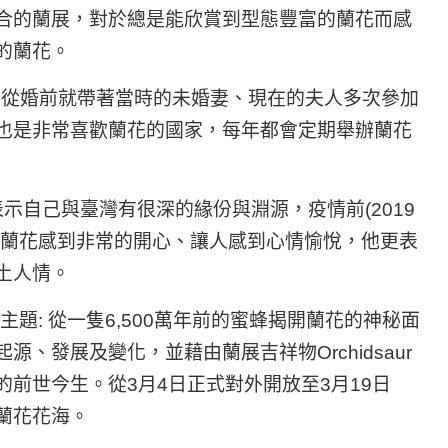
合的蘭展，對於總是能欣賞到型態豐富的蘭花而感
的蘭花。
orincz)從婚前就帶著當時的未婚妻、現在的夫人多次參加
也是非常喜歡蘭花的國家，每年都會定期舉辦蘭花
s)曾表示自己與臺灣有很深的緣份與淵源，疫情前(2019
麗蘭花感到非常的開心、讓人感到心情愉悅，他更表
土人情。
題: 從一隻6,500萬年前的蜜蜂揭開蘭花的神秘面
、發展及變化，並藉由蘭展吉祥物Orchidsaur
前世今生。從3月4日正式對外開放至3月19日
蘭花花海。