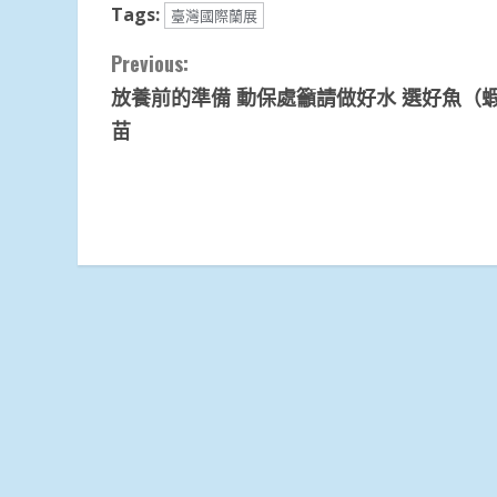
Tags:
臺灣國際蘭展
Continue
Previous:
放養前的準備 動保處籲請做好水 選好魚（
Reading
苗