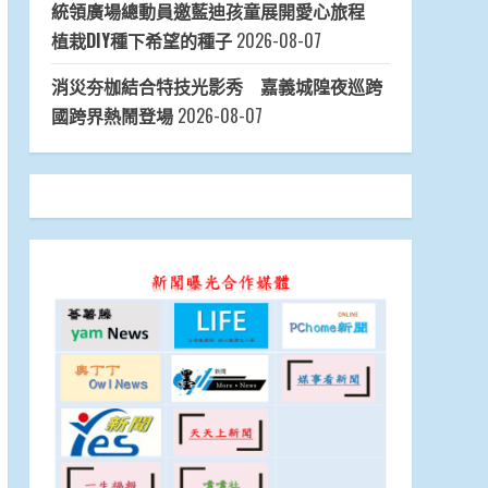
統領廣場總動員邀藍迪孩童展開愛心旅程
植栽DIY種下希望的種子
2026-08-07
消災夯枷結合特技光影秀 嘉義城隍夜巡跨
國跨界熱鬧登場
2026-08-07