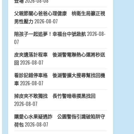
登場
2026-08-08
父親節關心爸爸心理健康 桃衛生局籲正視
男性壓力
2026-08-07
陪孩子一起追夢！幸福台中號啟航
2026-08-
07
皮夾遺落計程車 後湖警電聯熱心運將秒送
回
2026-08-07
看診記錯停車格 後湖警擴大搜尋幫找回機
車
2026-08-07
掉皮夾不敢獨找 長竹警暗巷摸黑找回
2026-08-07
購愛心水果疑遇詐 公園警指引識破陷阱守
荷包
2026-08-07