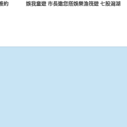
簽約
娛我童遊 市長邀您搭娛樂漁筏遊 七股潟湖