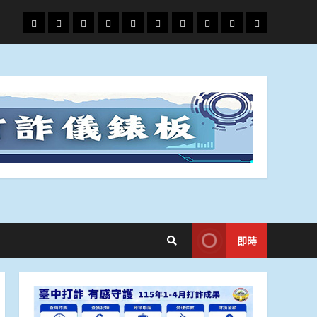
頭
財
地
文
專
娛
政
國
運
生
條
經
方.
教.
題
樂
治
際
動
活
社
科
影
會
技
劇
即時