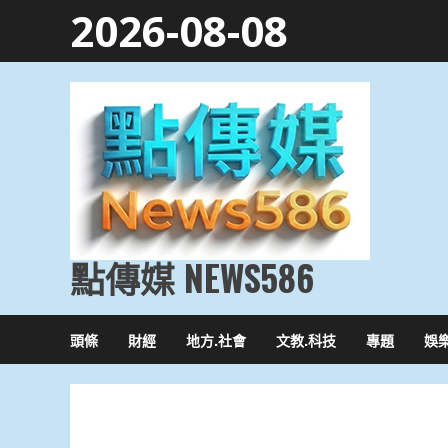
Skip
2026-08-08
to
content
點傳媒 NEWS586
頭條
財經
地方.社會
文教.科技
專題
娛