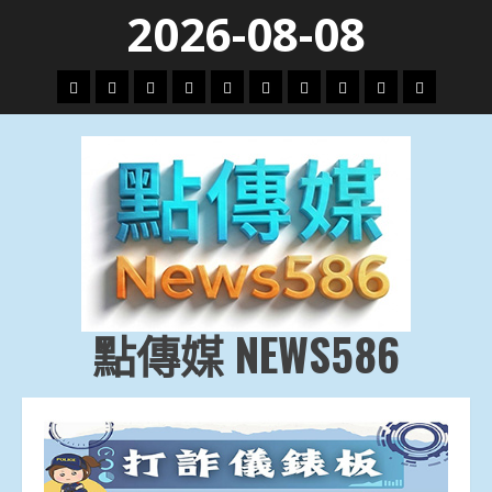
Skip
2026-08-08
to
content
頭
財
地
文
專
娛
政
國
運
生
條
經
方.
教.
題
樂
治
際
動
活
社
科
影
會
技
劇
點傳媒 NEWS586