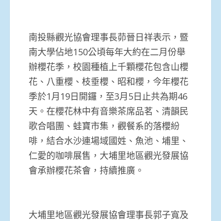
南投縣觀光協會理事長茆晉日祥表示，暨
南大學佔地150公頃每年大約在二月份舉
辦櫻花季，校園種植上千顆櫻花包含山櫻
花、八重櫻、枝垂櫻、昭和櫻，今年櫻花
季於1月19日開鑼，至3月5日止共為期46
天。在櫻花林中有音樂茶席品茗、清韻民
歌合唱團、蛙寶市集，觀餐系的落櫻紛
啡，結合水沙連場域國姓、魚池、埔里、
仁愛的咖啡展售，大埔里地區觀光發展協
會承辦櫻花茶會，持續推廣。
大埔里地區觀光發展協會理事長郭子寬及