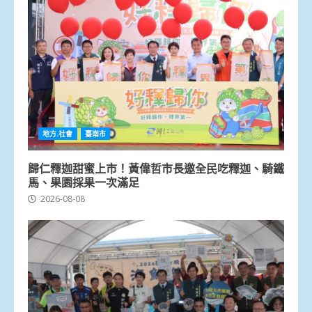
地方.社會
臺南市
歸仁釋迦甜蜜上市！黃偉哲市長邀全民吃釋迦、騎鐵
馬、果園採果一次滿足
2026-08-08