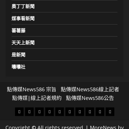
奧丁丁新聞
媒事看新聞
蕃薯藤
天天上新聞
是新聞
囔囔社
點傳媒News586 宗旨
點傳媒News586線上記者
點傳媒|線上記者規約
點傳媒News586公告
頭
財
地
文
專
娛
政
國
運
生
條
經
方.
教.
題
樂
治
際
動
活
Copyright © All rights reserved.
|
MoreNews
by
社
科
影