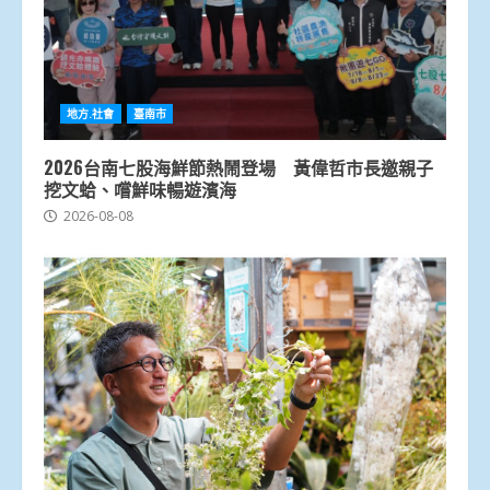
地方.社會
臺南市
2026台南七股海鮮節熱鬧登場 黃偉哲市長邀親子
挖文蛤、嚐鮮味暢遊濱海
2026-08-08