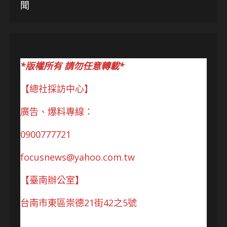
聞
*版權所有 請勿任意轉載*
【總社採訪中心】
廣告、爆料專線：
0900777721
focusnews@yahoo.com.tw
【臺南辦公室】
台南市東區崇德21街42之5號