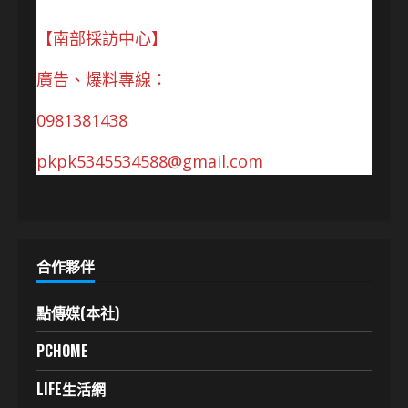
【南部採訪中心】
廣告、爆料專線：
0981381438
pkpk5345534588@gmail.com
合作夥伴
點傳媒(本社)
PCHOME
LIFE生活網