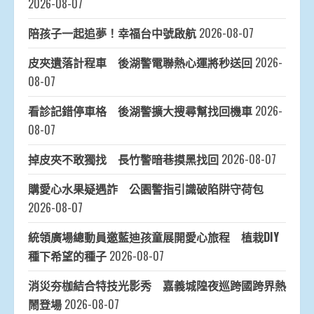
2026-08-07
陪孩子一起追夢！幸福台中號啟航
2026-08-07
皮夾遺落計程車 後湖警電聯熱心運將秒送回
2026-
08-07
看診記錯停車格 後湖警擴大搜尋幫找回機車
2026-
08-07
掉皮夾不敢獨找 長竹警暗巷摸黑找回
2026-08-07
購愛心水果疑遇詐 公園警指引識破陷阱守荷包
2026-08-07
統領廣場總動員邀藍迪孩童展開愛心旅程 植栽DIY
種下希望的種子
2026-08-07
消災夯枷結合特技光影秀 嘉義城隍夜巡跨國跨界熱
鬧登場
2026-08-07