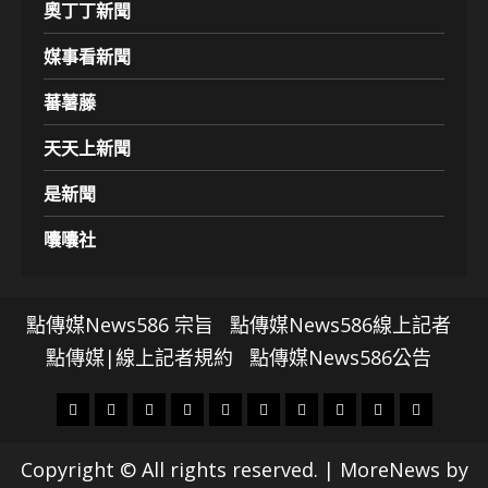
奧丁丁新聞
媒事看新聞
蕃薯藤
天天上新聞
是新聞
囔囔社
點傳媒News586 宗旨
點傳媒News586線上記者
點傳媒|線上記者規約
點傳媒News586公告
頭
財
地
文
專
娛
政
國
運
生
條
經
方.
教.
題
樂
治
際
動
活
Copyright © All rights reserved.
|
MoreNews
by
社
科
影