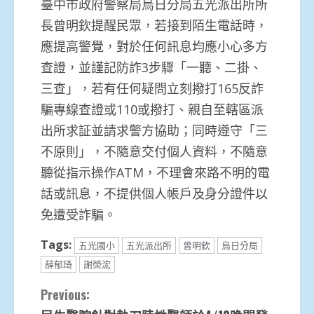
臺中市政府警察局烏日分局五光派出所所
長曾明欽提醒民眾，若接到陌生電話時，
應提高警覺，對於任何訊息均應小心多方
查證，並謹記防詐3步驟「一聽、二掛、
三查」，若有任何疑問立刻撥打165反詐
騙專線查證或110或撥打、親自至轄區派
出所求証並請求警方協助；同時遵守「三
不原則」，不隨意交付個人資料，不隨意
聽從指示操作ATM，不理會來路不明的電
話或訊息，不提供個人帳戶及身分證件以
免遭受詐騙。
Tags:
五光國小
五光派出所
曾明欽
烏日分局
薛郁琦
謝榮浤
Continue
Previous: