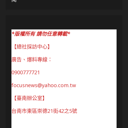
*版權所有 請勿任意轉載*
【總社採訪中心】
廣告、爆料專線：
0900777721
focusnews@yahoo.com.tw
【臺南辦公室】
台南市東區崇德21街42之5號