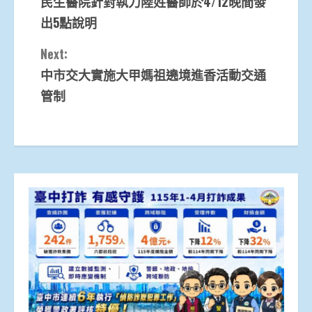
民生醫院針對執刀陸姓醫師於4/12晚間發
Reading
出5點說明
Next:
中市交大實施大甲媽祖遶境進香活動交通
管制