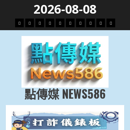
Skip
2026-08-08
to
content
頭
財
地
文
專
娛
政
國
運
生
條
經
方.
教.
題
樂
治
際
動
活
社
科
影
會
技
劇
點傳媒 NEWS586