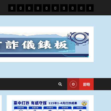
頭
財
地
文
專
娛
政
國
運
生
條
經
方.
教.
題
樂
治
際
動
活
社
科
影
會
技
劇
即時