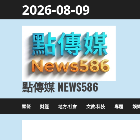
Skip
2026-08-09
to
content
點傳媒 NEWS586
頭條
財經
地方.社會
文教.科技
專題
娛