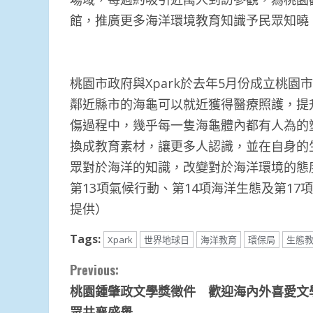
館，推廣更多海洋環境教育知識予民眾知曉
桃園市政府與Xpark於去年5月份成立桃
鄰近縣市的海龜可以就近獲得醫療照護，提
傷過程中，幾乎每一隻海龜體內都有人為的
換成教育素材，讓更多人認識，並在自身的
眾對於海洋的知識，改變對於海洋環境的態度
第13項氣候行動、第14項海洋生態及第1
提供）
Tags:
Xpark
世界地球日
海洋教育
環保局
生態
Continue
Previous:
桃園鍾肇政文學獎徵件 歡迎海內外喜愛文
Reading
眾共襄盛舉