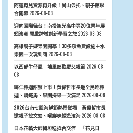
阿蓮育兒資源再升級！崗山公托、親子館聯
合開幕
2026-08-08
迎向國際舞台！南投旭光高中等20位青年展
翅澳洲 開啟跨域創新學習之旅
2026-08-08
高雄親子遊樂園開幕！30多項免費設施＋水
樂園一次玩到嗨
2026-08-08
以西部牛仔風 埔里鎮歡慶父親節
2026-08-
08
歸仁釋迦甜蜜上市！黃偉哲市長邀全民吃釋
迦、騎鐵馬、果園採果一次滿足
2026-08-08
2026台南七股海鮮節熱鬧登場 黃偉哲市長
邀親子挖文蛤、嚐鮮味暢遊濱海
2026-08-08
日本花藝大師梅垣稔抵台交流 「花見日