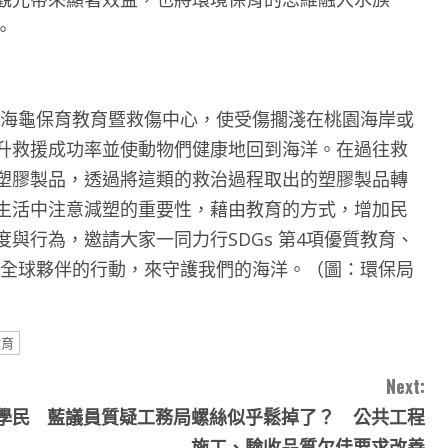
。
園市海龜保育教育暨救傷中心，使受傷擱淺在桃園海岸或
升救援成功率並使動物們健康地回到海洋。在過往救
塑膠製品，透過將這類的救治過程取出的塑膠製品轉
生活中注意減塑的重要性，藉由教育的方式，增加民
與行為，邀請大家一同力行SDGs 第4項優質教育、
7項全球夥伴的行動，來守護我們的海洋。（圖：環保局
教育
Next:
學民
藍議員質疑工務局螺絲似乎鬆掉了？ 公共工程
施工、驗收品質欠佳要求改善