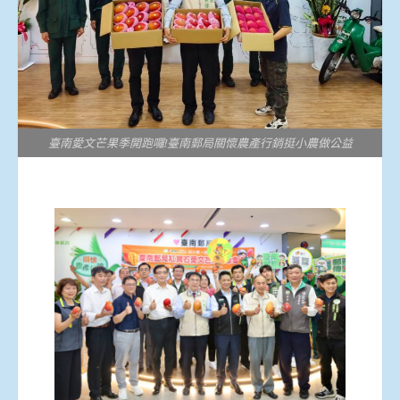
臺南愛文芒果季開跑囉!臺南郵局關懷農產行銷挺小農做公益