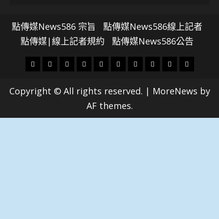
點傳媒News586 宗旨
點傳媒News586線上記者
點傳媒|線上記者規約
點傳媒News586公告
頭
財
地
文
專
娛
政
國
運
生
條
經
方.
教.
題
樂
治
際
動
活
Copyright © All rights reserved.
|
MoreNews
by
社
科
影
AF themes.
會
技
劇