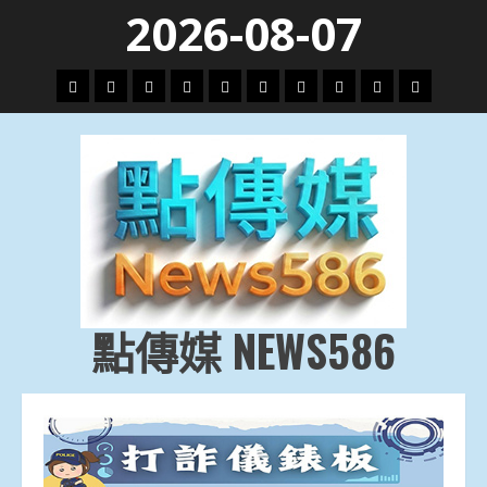
Skip
2026-08-07
to
content
頭
財
地
文
專
娛
政
國
運
生
條
經
方.
教.
題
樂
治
際
動
活
社
科
影
會
技
劇
點傳媒 NEWS586