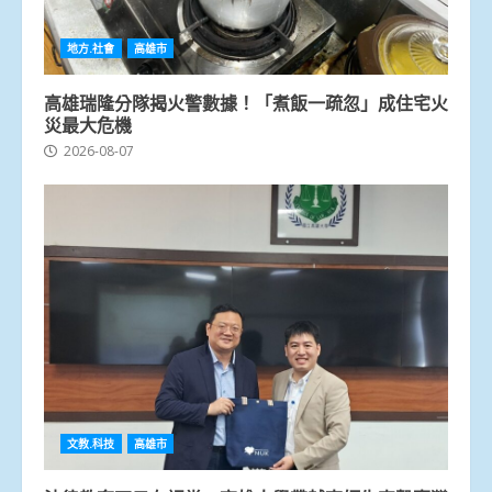
地方.社會
高雄市
高雄瑞隆分隊揭火警數據！「煮飯一疏忽」成住宅火
災最大危機
2026-08-07
文教.科技
高雄市