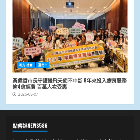
地方.社會
臺南市
黃偉哲市長守護慢飛天使不中斷 8年來投入療育服務
逾4億經費 百萬人次受惠
2026-08-07
點傳媒NEWS586