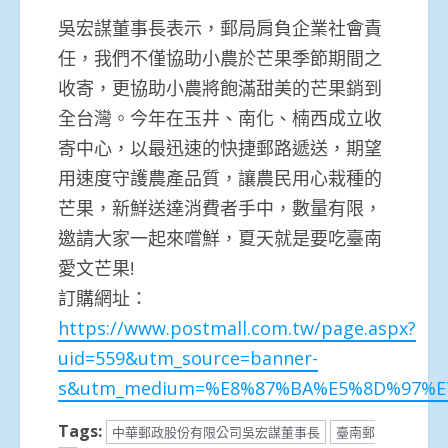
吳宏謀董事長表示，郵局肩負企業社會責
任，我們不僅協助小農於芒果季節期間之
收寄，更協助小農將飽滿甜美的芒果銷到
全台灣。今年在玉井、南化、楠西成立收
寄中心，以最迅速的快捷郵路遞送，期望
用速度守護農產品質，讓農民用心栽種的
芒果，新鮮送達消費者手中，數量有限，
邀請大家一起來嚐鮮，夏天就是要吃臺南
愛文芒果!
訂購網址：
https://www.postmall.com.tw/page.aspx?
uid=559&utm_source=banner-
s&utm_medium=%E8%87%BA%E5%8D%97%E
Tags:
中華郵政股份有限公司吳宏謀董事長
臺南郵