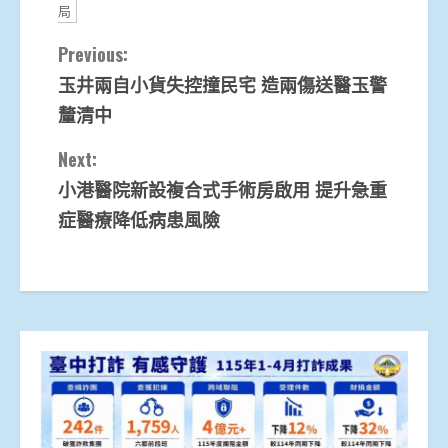
局
Continue
Previous:
玉井兩自小貨失控撞民宅 造兩傷送醫玉警
Reading
釐清中
Next:
小港醫院新設複合式手術房啟用 提升急重
症醫療降低病患風險