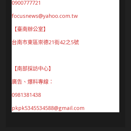
0900777721
focusnews@yahoo.com.tw
【臺南辦公室】
台南市東區崇德21街42之5號
【南部採訪中心】
廣告、爆料專線：
0981381438
pkpk5345534588@gmail.com