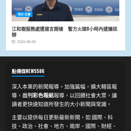
地方.社會
江和樹服務處遭揚言開槍 警方火速8小時內逮嫌送
辦
2026-08-06
點傳媒NEWS586
深入本業的新聞報導，加強篇幅，擴大轄區報
導，
出刊彩色報紙
報導，以回饋社會大眾，讓
讀者更快速知道所發生的大小新聞與常識。
主要以提供每日更新最新新聞
，如:國際、科
技、
政治、社會、地方、兩岸、國際、財經、