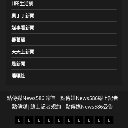
LIFE生活網
奧丁丁新聞
媒事看新聞
蕃薯藤
天天上新聞
是新聞
囔囔社
點傳媒News586 宗旨
點傳媒News586線上記者
點傳媒|線上記者規約
點傳媒News586公告
頭
財
地
文
專
娛
政
國
運
生
條
經
方.
教.
題
樂
治
際
動
活