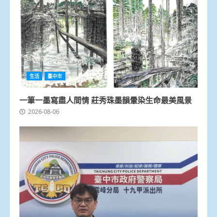
生活
臺中市
一筆一墨寫盡人間情 莊秀珠墨韻暈染生命最美風景
2026-08-06