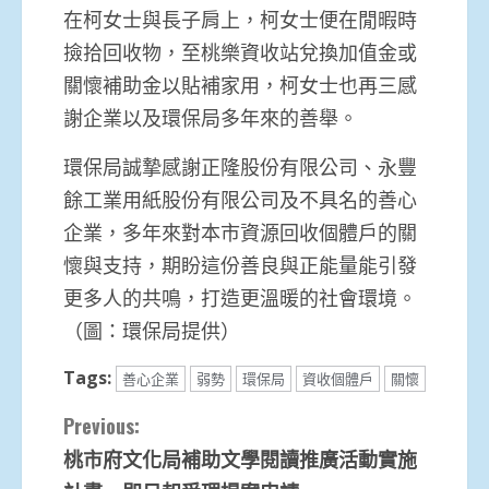
在柯女士與長子肩上，柯女士便在閒暇時
撿拾回收物，至桃樂資收站兌換加值金或
關懷補助金以貼補家用，柯女士也再三感
謝企業以及環保局多年來的善舉。
環保局誠摯感謝正隆股份有限公司、永豐
餘工業用紙股份有限公司及不具名的善心
企業，多年來對本市資源回收個體戶的關
懷與支持，期盼這份善良與正能量能引發
更多人的共鳴，打造更溫暖的社會環境。
（圖：環保局提供）
Tags:
善心企業
弱勢
環保局
資收個體戶
關懷
Continue
Previous:
桃市府文化局補助文學閱讀推廣活動實施
Reading