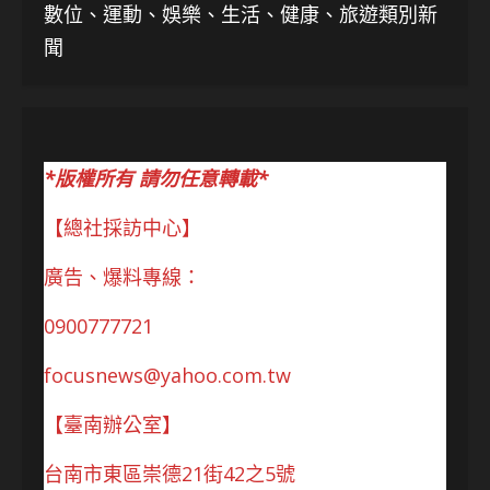
數位、運動、娛樂、生活、健康、旅遊類別新
聞
*版權所有 請勿任意轉載*
【總社採訪中心】
廣告、爆料專線：
0900777721
focusnews@yahoo.com.tw
【臺南辦公室】
台南市東區崇德21街42之5號