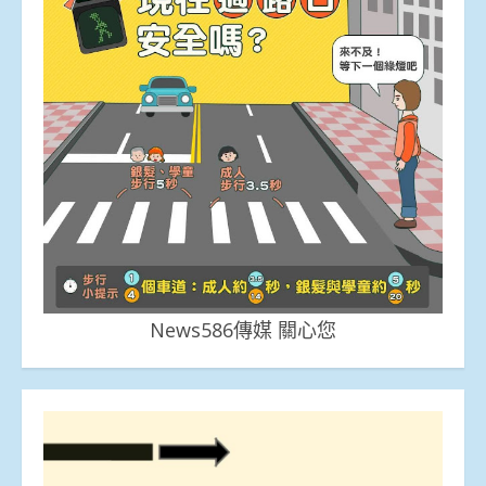
News586傳媒 關心您