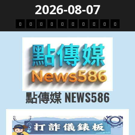
Skip
2026-08-07
to
content
頭
財
地
文
專
娛
政
國
運
生
條
經
方.
教.
題
樂
治
際
動
活
社
科
影
會
技
劇
點傳媒 NEWS586