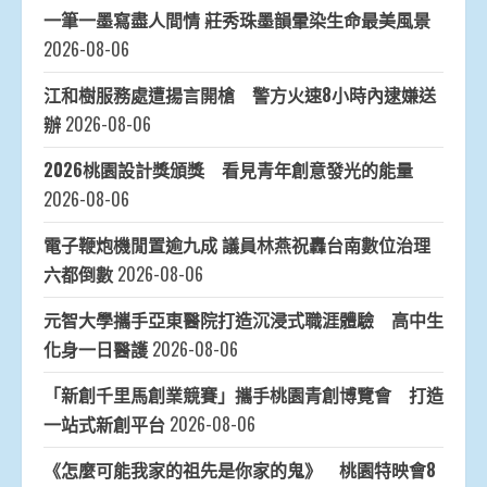
一筆一墨寫盡人間情 莊秀珠墨韻暈染生命最美風景
2026-08-06
江和樹服務處遭揚言開槍 警方火速8小時內逮嫌送
辦
2026-08-06
2026桃園設計獎頒獎 看見青年創意發光的能量
2026-08-06
電子鞭炮機閒置逾九成 議員林燕祝轟台南數位治理
六都倒數
2026-08-06
元智大學攜手亞東醫院打造沉浸式職涯體驗 高中生
化身一日醫護
2026-08-06
「新創千里馬創業競賽」攜手桃園青創博覽會 打造
一站式新創平台
2026-08-06
《怎麼可能我家的祖先是你家的鬼》 桃園特映會8