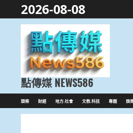
Skip
2026-08-08
to
content
點傳媒 NEWS586
頭條
財經
地方.社會
文教.科技
專題
娛