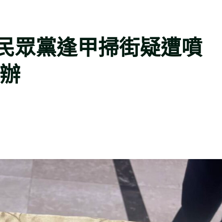
民眾黨逢甲掃街疑遭噴
偵辦