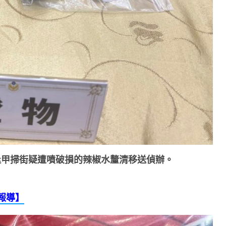
逢甲掃街疑遭噴破損的辣椒水釐清移送偵辦。
報導】