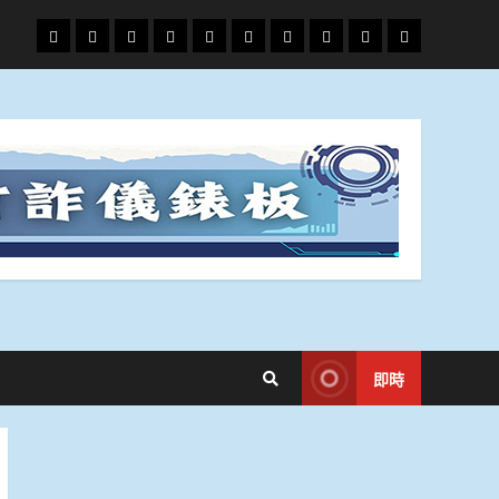
頭
財
地
文
專
娛
政
國
運
生
條
經
方.
教.
題
樂
治
際
動
活
社
科
影
會
技
劇
即時