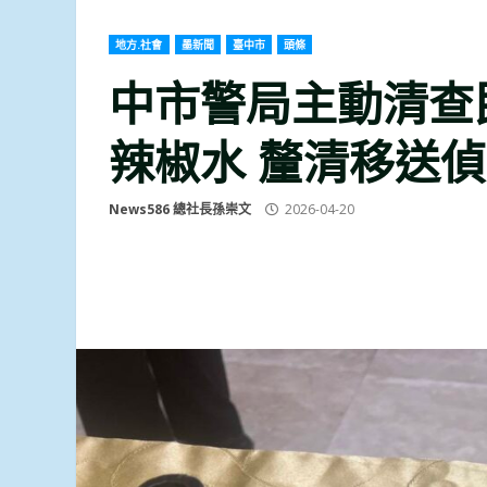
地方.社會
墨新聞
臺中市
頭條
中市警局主動清查
辣椒水 釐清移送
News586 總社長孫崇文
2026-04-20