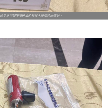
逢甲掃街疑遭噴破損的辣椒水釐清移送偵辦。