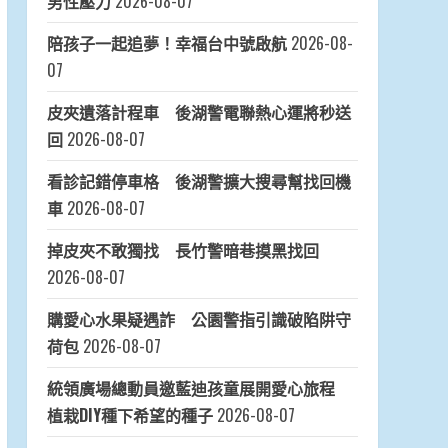
男性壓力
2026-08-07
陪孩子一起追夢！幸福台中號啟航
2026-08-
07
皮夾遺落計程車 後湖警電聯熱心運將秒送
回
2026-08-07
看診記錯停車格 後湖警擴大搜尋幫找回機
車
2026-08-07
掉皮夾不敢獨找 長竹警暗巷摸黑找回
2026-08-07
購愛心水果疑遇詐 公園警指引識破陷阱守
荷包
2026-08-07
統領廣場總動員邀藍迪孩童展開愛心旅程
植栽DIY種下希望的種子
2026-08-07