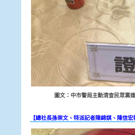
圖文：中市警局主動清查民眾黨
【總社長孫崇文、特派記者陳綿娸
、陳信宏