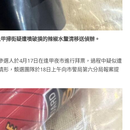
逢甲掃街疑遭噴破損的辣椒水釐清移送偵辦。
參選人於4月17日在逢甲夜市進行拜票，過程中疑似遭
情形，競選團隊於18日上午向市警局第六分局報案提