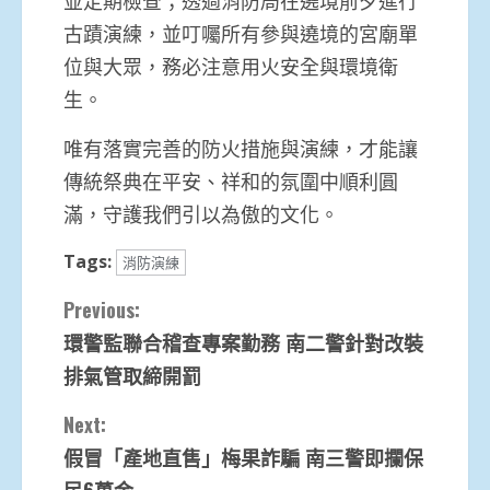
並定期檢查；透過消防局在遶境前夕進行
古蹟演練，並叮囑所有參與遶境的宮廟單
位與大眾，務必注意用火安全與環境衛
生。
唯有落實完善的防火措施與演練，才能讓
傳統祭典在平安、祥和的氛圍中順利圓
滿，守護我們引以為傲的文化。
Tags:
消防演練
Continue
Previous:
環警監聯合稽查專案勤務 南二警針對改裝
Reading
排氣管取締開罰
Next:
假冒「產地直售」梅果詐騙 南三警即攔保
民6萬金