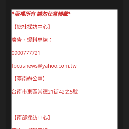
*版權所有 請勿任意轉載*
【總社採訪中心】
廣告、爆料專線：
0900777721
focusnews@yahoo.com.tw
【臺南辦公室】
台南市東區崇德21街42之5號
【南部採訪中心】