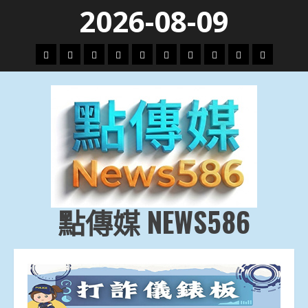
Skip
2026-08-09
to
content
頭
財
地
文
專
娛
政
國
運
生
條
經
方.
教.
題
樂
治
際
動
活
社
科
影
會
技
劇
點傳媒 NEWS586