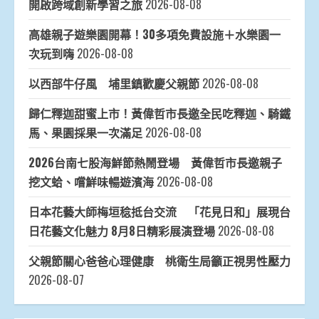
開啟跨域創新學習之旅
2026-08-08
高雄親子遊樂園開幕！30多項免費設施＋水樂園一
次玩到嗨
2026-08-08
以西部牛仔風 埔里鎮歡慶父親節
2026-08-08
歸仁釋迦甜蜜上市！黃偉哲市長邀全民吃釋迦、騎鐵
馬、果園採果一次滿足
2026-08-08
2026台南七股海鮮節熱鬧登場 黃偉哲市長邀親子
挖文蛤、嚐鮮味暢遊濱海
2026-08-08
日本花藝大師梅垣稔抵台交流 「花見日和」展現台
日花藝文化魅力 8月8日精彩展演登場
2026-08-08
父親節關心爸爸心理健康 桃衛生局籲正視男性壓力
2026-08-07