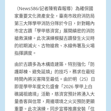
（News586/記者陳宥森報導）為確保國
家重要文化資產安全，臺南市政府消防局
第三大隊學甲消防分隊於今日，針對轄內
市定古蹟「學甲慈濟宮」展開縝密的消防
搶救演練。此次演練模擬古蹟發生火災時
的初期滅火、古物搶救、水線佈署及火場
指揮調度。
由於古蹟多為木構造建築，特別強化「防
護鄰棟、避免延燒」的技巧，務求在最短
時間內將災害降至最低。由於明（25）日
即是學甲年度文化盛會「2026 學甲上白
礁謁祖遶境」活動，慈濟宮預計將湧入大
量香客與信眾，周邊環境之火災預防更顯
重要。此次演練，同步宣導推廣安裝「住