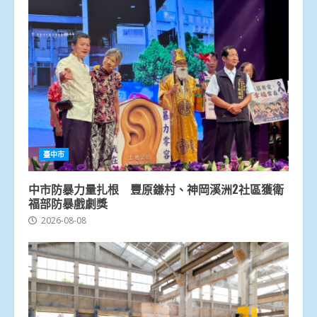
臺中市
中市防暴力量扎根 豐原鎌村、神岡溪洲2社區獲衛
福部防暴戲劇獎
2026-08-08