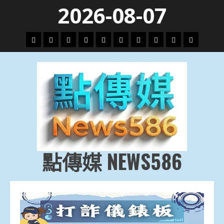
Skip
2026-08-07
to
content
頭
財
地
文
專
娛
政
國
運
生
條
經
方.
教.
題
樂
治
際
動
活
社
科
影
會
技
劇
點傳媒 NEWS586