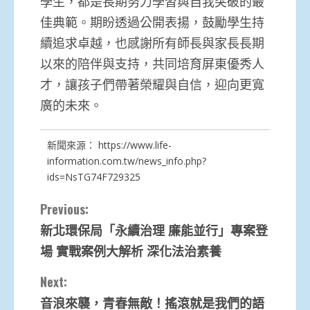
學生，都是長期努力學習與自我突破的最
佳典範。期盼透過公開表揚，鼓勵學生持
續追求卓越，也感謝所有師長與家長長期
以來的陪伴與支持，共同培育屏東優秀人
才，讓孩子們帶著榮耀與自信，迎向更寬
廣的未來。
新聞來源：
https://www.life-
information.com.tw/news_info.php?
ids=NsTG74F729325
Continue
Previous:
新北環保局「永續治理 廉能並行」專案登
Reading
場 實戰案例大解析 深化法治素養
Next:
音浪來襲，青春無敵！搖滾就是我們的語