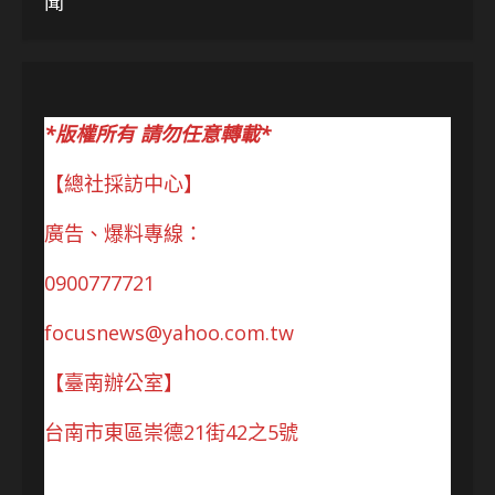
聞
*版權所有 請勿任意轉載*
【總社採訪中心】
廣告、爆料專線：
0900777721
focusnews@yahoo.com.tw
【臺南辦公室】
台南市東區崇德21街42之5號