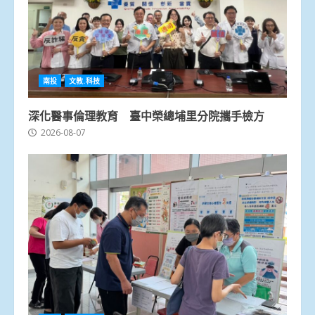
南投
文教.科技
深化醫事倫理教育 臺中榮總埔里分院攜手檢方
2026-08-07