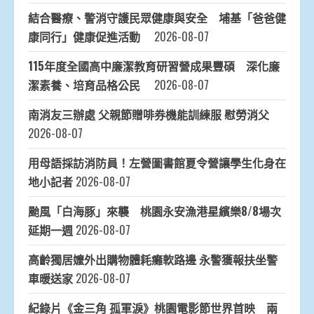
結合醫療、警消守護民眾健康與安全 埔基「爸爸健
康同行」健康促進活動
2026-08-07
115年度全國高中廉潔教育研習營成果豐碩 深化廉
潔素養、培育品格公民
2026-08-07
南消友三辦處 父親節贈啡券機能訓練服 慰勞消父
2026-08-07
用母語採訪消防員！左營圖書館夏令營讓學生化身在
地小記者
2026-08-07
颱風「白海豚」來襲 桃園永安漁港星繽樂8/8場次
延期一週
2026-08-07
高齡獨居嬤外出購物體耗癱軟路邊 永警獲報扶坐警
車暖送家
2026-08-07
紀錄片《金三角 孤軍淚》桃園電影節世界首映 兩