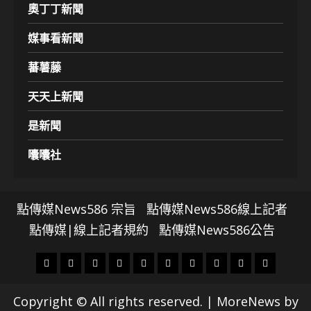
奧丁丁新聞
媒事看新聞
蕃薯藤
天天上新聞
是新聞
囔囔社
點傳媒News586 宗旨
點傳媒News586線上記者
點傳媒|線上記者規約
點傳媒News586公告
頭
財
地
文
專
娛
政
國
運
生
條
經
方.
教.
題
樂
治
際
動
活
Copyright © All rights reserved.
|
MoreNews
by
社
科
影