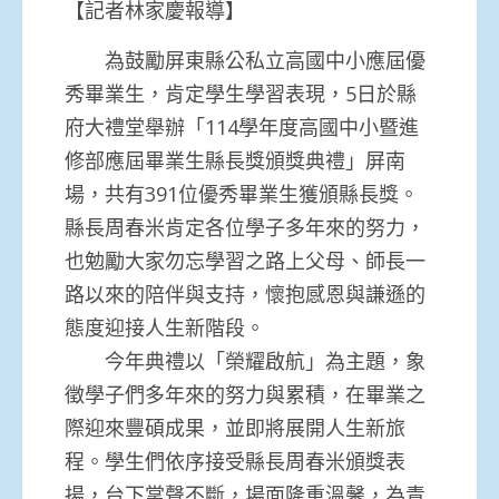
【記者林家慶報導】
為鼓勵屏東縣公私立高國中小應屆優
秀畢業生，肯定學生學習表現，5日於縣
府大禮堂舉辦「114學年度高國中小暨進
修部應屆畢業生縣長獎頒獎典禮」屏南
場，共有391位優秀畢業生獲頒縣長獎。
縣長周春米肯定各位學子多年來的努力，
也勉勵大家勿忘學習之路上父母、師長一
路以來的陪伴與支持，懷抱感恩與謙遜的
態度迎接人生新階段。
今年典禮以「榮耀啟航」為主題，象
徵學子們多年來的努力與累積，在畢業之
際迎來豐碩成果，並即將展開人生新旅
程。學生們依序接受縣長周春米頒獎表
揚，台下掌聲不斷，場面隆重溫馨，為青