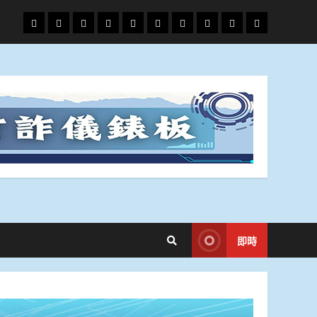
頭
財
地
文
專
娛
政
國
運
生
條
經
方.
教.
題
樂
治
際
動
活
社
科
影
會
技
劇
即時