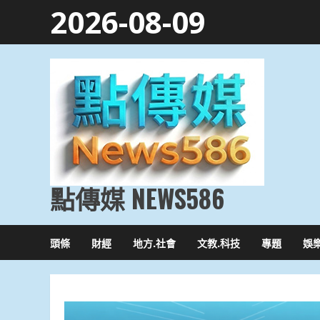
Skip
2026-08-09
to
content
點傳媒 NEWS586
頭條
財經
地方.社會
文教.科技
專題
娛