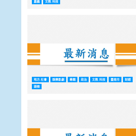
嘉義
文教.科技
地方.社會
娛樂影劇
專題
政治
文教.科技
臺南市
財經
頭條