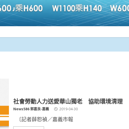
社會勞動人力送愛華山獨老 協助環境清理
News586 郭嘉良-嘉義
2019-04-30
〔記者薛恕禎／嘉義市報