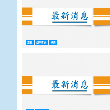
嘉義
娛樂影劇
頭條