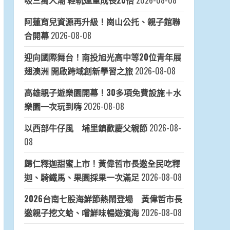
吸三萬人潮 輕軌運量成長20倍
2026-08-08
阿蓮育兒資源再升級！崗山公托、親子館聯
合開幕
2026-08-08
迎向國際舞台！南投旭光高中等20位青年展
翅澳洲 開啟跨域創新學習之旅
2026-08-08
高雄親子遊樂園開幕！30多項免費設施＋水
樂園一次玩到嗨
2026-08-08
以西部牛仔風 埔里鎮歡慶父親節
2026-08-
08
歸仁釋迦甜蜜上市！黃偉哲市長邀全民吃釋
迦、騎鐵馬、果園採果一次滿足
2026-08-08
2026台南七股海鮮節熱鬧登場 黃偉哲市長
邀親子挖文蛤、嚐鮮味暢遊濱海
2026-08-08