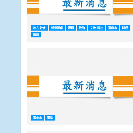
地方.社會
娛樂影劇
專題
政治
文教.科技
臺南市
財經
頭條
臺中市
頭條