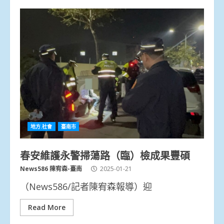
地方.社會
臺南市
春安維護永警掃蕩路（臨）檢成果豐碩
News586 陳宥森-臺南
2025-01-21
（News586/記者陳宥森報導）迎
Read More