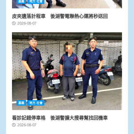
嘉義
地方.社會
皮夾遺落計程車 後湖警電聯熱心運將秒送回
2026-08-07
嘉義
地方.社會
看診記錯停車格 後湖警擴大搜尋幫找回機車
2026-08-07