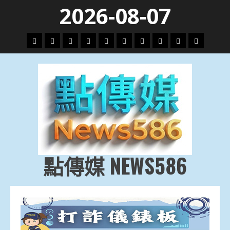
Skip
2026-08-07
to
content
頭
財
地
文
專
娛
政
國
運
生
條
經
方.
教.
題
樂
治
際
動
活
社
科
影
會
技
劇
點傳媒 NEWS586