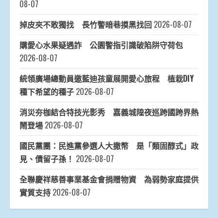
08-07
掉皮夾不敢獨找 長竹警暗巷摸黑找回
2026-08-07
購愛心水果疑遇詐 公園警指引識破陷阱守荷包
2026-08-07
統領廣場總動員邀藍迪孩童展開愛心旅程 植栽DIY
種下希望的種子
2026-08-07
消災夯枷結合特技光影秀 嘉義城隍夜巡跨國跨界熱
鬧登場
2026-08-07
國民黨團：民進黨參選人大撒幣 是「類固醇式」政
見、債留子孫！
2026-08-07
全聯慶祥慈善事業基金會捐贈物資 為弱勢家庭提供
實質支持
2026-08-07