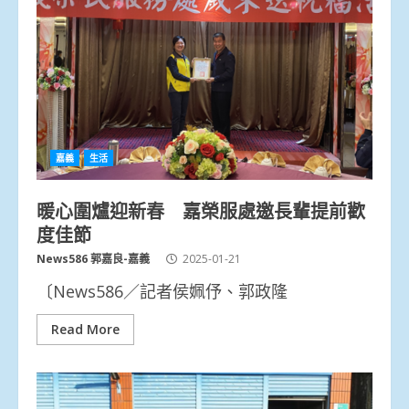
嘉義
生活
暖心圍爐迎新春 嘉榮服處邀長輩提前歡
度佳節
News586 郭嘉良-嘉義
2025-01-21
〔News586／記者侯姵伃、郭政隆
Read More