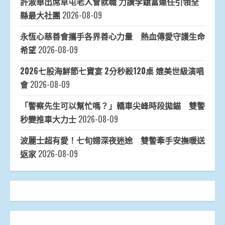
許淑華出席草屯老人會就職 力讚李鎗富連任引領全
縣最大社團
2026-08-09
永恆心慈善會攜手各界善心力量 熱血傳愛守護生命
希望
2026-08-09
2026七股海鮮節七寶宴 2分秒殺120桌 媲美世級演唱
會
2026-08-09
「警察先生可以幫忙嗎？」轎車尖峰時段拋錨 雙警
秒變推車大力士
2026-08-09
波麗士超有愛！七旬婦深夜迷途 雙警牽手安撫暖送
返家
2026-08-09