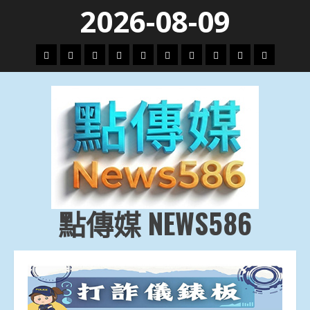
Skip
2026-08-09
to
content
頭
財
地
文
專
娛
政
國
運
生
條
經
方.
教.
題
樂
治
際
動
活
社
科
影
會
技
劇
點傳媒 NEWS586