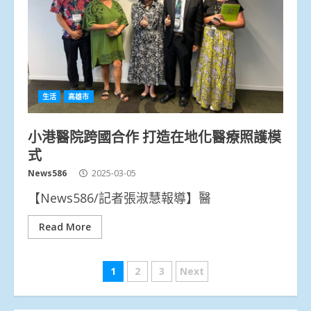
生活
高雄市
小港醫院跨國合作 打造在地化醫療照護模
式
News586
2025-03-05
【News586/記者張淑慧報導】醫
Read More
文
1
2
3
Next
章