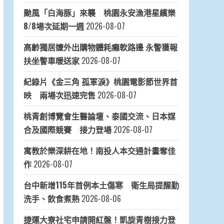
颱風「白海豚」來襲 桃園永安漁港星繽樂
8/8場次延期一週
2026-08-07
高齡獨居嬤外出購物體耗癱軟路邊 永警獲報
扶坐警車暖送家
2026-08-07
紀錄片《金三角 孤軍淚》桃園電影節世界首
映 兩場次迅速完售
2026-08-07
桃青創博覽會生醫論壇、泰國交流、日本媒
合及國際競賽 接力登場
2026-08-07
寓教於樂深耕在地！南投人本交通計畫奪佳
作
2026-08-07
台中新增115年首例本土傷寒 衛生局提醒勤
洗手、飲食煮熟
2026-08-06
捷運大寮社宅申請開紅盤！凱旋青樹接力登