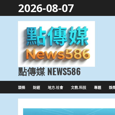
Skip
2026-08-07
to
content
點傳媒 NEWS586
頭條
財經
地方.社會
文教.科技
專題
娛