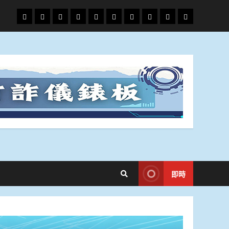
頭
財
地
文
專
娛
政
國
運
生
條
經
方.
教.
題
樂
治
際
動
活
社
科
影
會
技
劇
即時