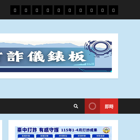
頭
財
地
文
專
娛
政
國
運
生
條
經
方.
教.
題
樂
治
際
動
活
社
科
影
會
技
劇
即時