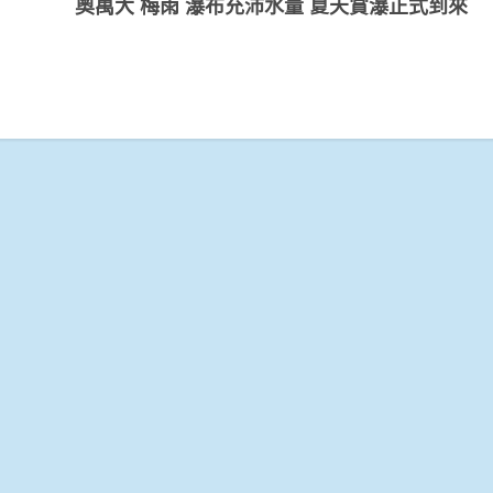
奧萬大 梅雨 瀑布充沛水量 夏天賞瀑正式到來