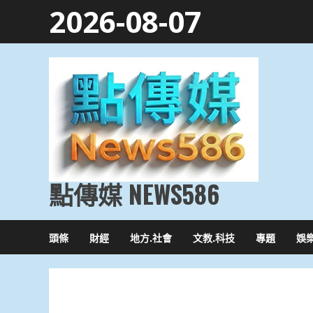
Skip
2026-08-07
to
content
點傳媒 NEWS586
頭條
財經
地方.社會
文教.科技
專題
娛