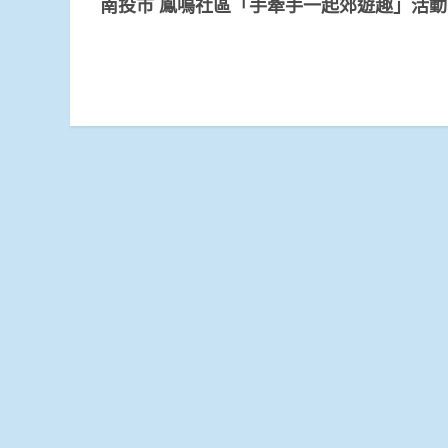
南投市 鳳鳴社區「手牽手一起郊遊趣」活動
Reading