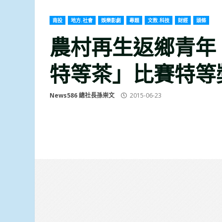
南投
地方.社會
娛樂影劇
專題
文教.科技
財經
頭條
農村再生返鄉青年
特等茶」比賽特等
News586 總社長孫崇文
2015-06-23