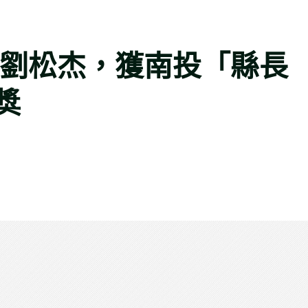
 劉松杰，獲南投「縣長
獎