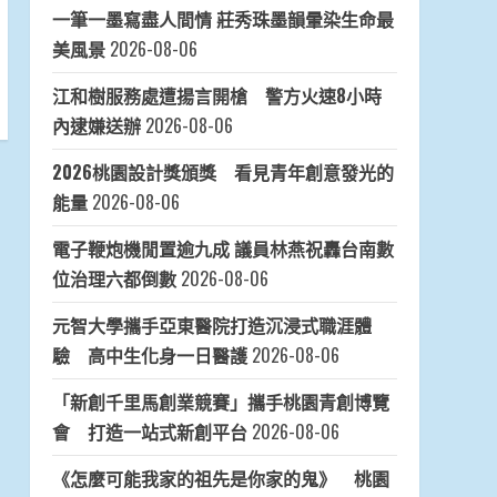
一筆一墨寫盡人間情 莊秀珠墨韻暈染生命最
美風景
2026-08-06
江和樹服務處遭揚言開槍 警方火速8小時
內逮嫌送辦
2026-08-06
2026桃園設計獎頒獎 看見青年創意發光的
能量
2026-08-06
電子鞭炮機閒置逾九成 議員林燕祝轟台南數
位治理六都倒數
2026-08-06
元智大學攜手亞東醫院打造沉浸式職涯體
驗 高中生化身一日醫護
2026-08-06
「新創千里馬創業競賽」攜手桃園青創博覽
會 打造一站式新創平台
2026-08-06
《怎麼可能我家的祖先是你家的鬼》 桃園