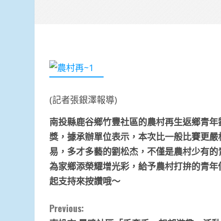
(記者張銀澤報導)
南投縣鹿谷鄉竹豐社區的
農村再生返鄉青年
獎
，據承辦單位表示，本次比一般比賽更嚴
易，多才多藝的劉松杰，不僅是農村少有的
為家鄉添榮耀增光彩，給予農村打拚的青年
起支持來按讚哦～
Continue
Previous: