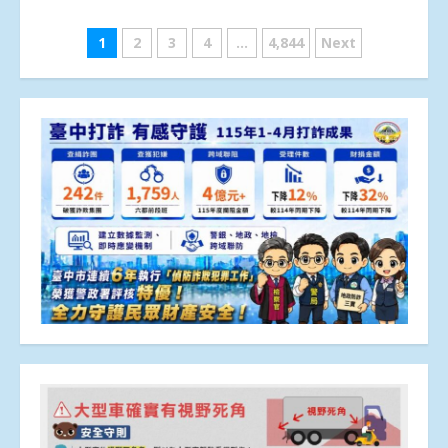
文
1
2
3
4
...
4,844
Next
章
分
頁