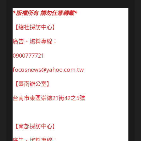
*版權所有 請勿任意轉載*
【總社採訪中心】
廣告、爆料專線：
0900777721
focusnews@yahoo.com.tw
【臺南辦公室】
台南市東區崇德21街42之5號
【南部採訪中心】
廣告、爆料專線：