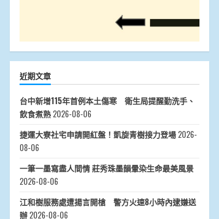
近期文章
台中新增115年首例本土傷寒 衛生局提醒勤洗手、
飲食煮熟
2026-08-06
捷運大寮社宅申請開紅盤！凱旋青樹接力登場
2026-
08-06
一筆一墨寫盡人間情 莊秀珠墨韻暈染生命最美風景
2026-08-06
江和樹服務處遭揚言開槍 警方火速8小時內逮嫌送
辦
2026-08-06