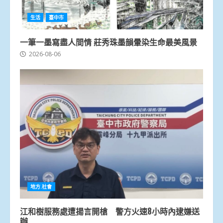
生活
臺中市
一筆一墨寫盡人間情 莊秀珠墨韻暈染生命最美風景
2026-08-06
地方.社會
江和樹服務處遭揚言開槍 警方火速8小時內逮嫌送
辦