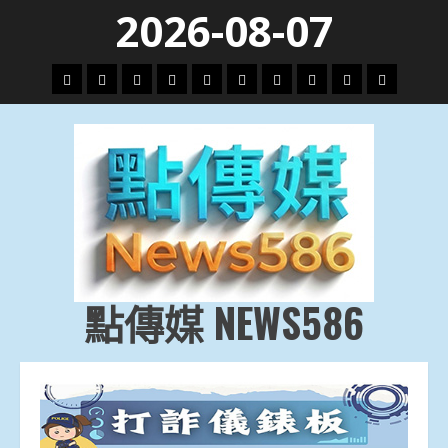
Skip
2026-08-07
to
content
頭
財
地
文
專
娛
政
國
運
生
條
經
方.
教.
題
樂
治
際
動
活
社
科
影
會
技
劇
點傳媒 NEWS586