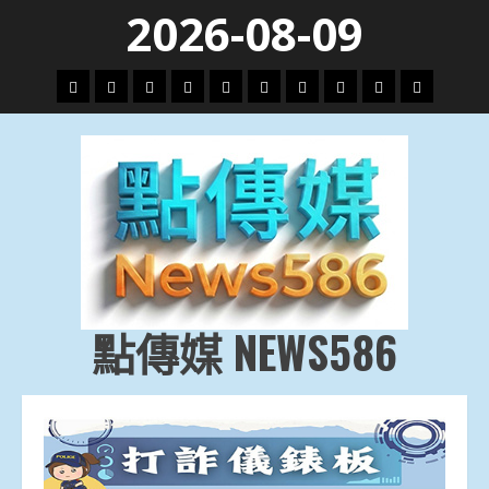
Skip
2026-08-09
to
content
頭
財
地
文
專
娛
政
國
運
生
條
經
方.
教.
題
樂
治
際
動
活
社
科
影
會
技
劇
點傳媒 NEWS586