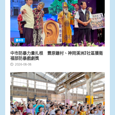
臺中市
中市防暴力量扎根 豐原鎌村、神岡溪洲2社區獲衛
福部防暴戲劇獎
2026-08-08