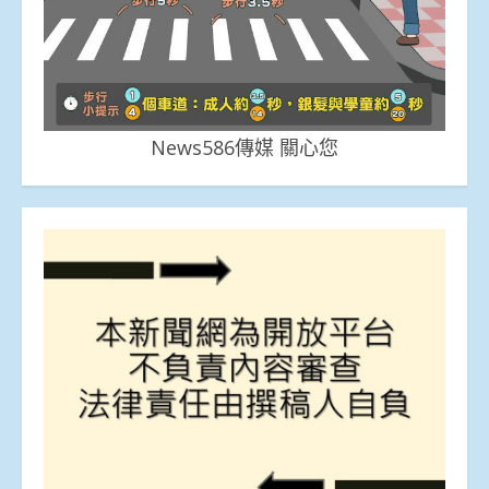
News586傳媒 關心您