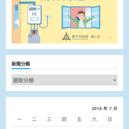
新聞分類
新
聞
分
類
2016 年 7 月
一
二
三
四
五
六
日