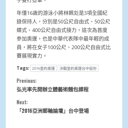
年僅16歲的游泳小將林姵彣是3項全國紀
錄保持人，分別是50公尺自由式、50公尺
蝶式、400公尺自由式接力，這次為首度
參加奧運，也是中華代表隊中最年輕的成
員，將在女子100公尺、200公尺自由式比
賽展現實力。
Tags:
2016里約奧運
決戰里約奧運台中挺你
Continue
Previous:
弘光率先開辦立體藝術麵包課程
Reading
Next:
「2016亞洲郵輪論壇」台中登場