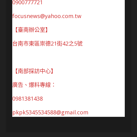
0900777721
focusnews@yahoo.com.tw
【臺南辦公室】
台南市東區崇德21街42之5號
【南部採訪中心】
廣告、爆料專線：
0981381438
pkpk5345534588@gmail.com