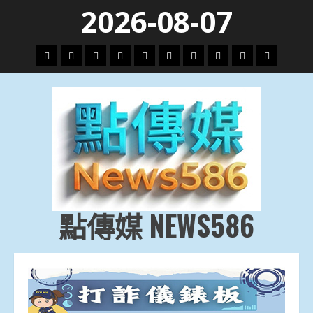
Skip
2026-08-07
to
content
頭
財
地
文
專
娛
政
國
運
生
條
經
方.
教.
題
樂
治
際
動
活
社
科
影
會
技
劇
點傳媒 NEWS586