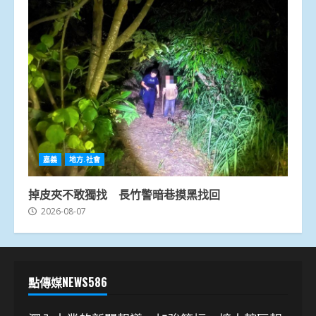
嘉義
地方.社會
掉皮夾不敢獨找 長竹警暗巷摸黑找回
2026-08-07
點傳媒NEWS586