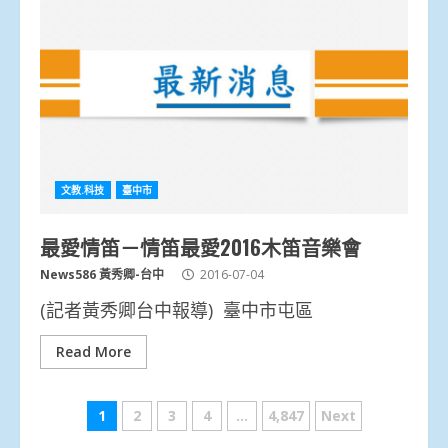
文教.科技
臺中市
最愛情笛－情笛最愛2016木笛音樂會
News586 黃秀卿-台中
2016-07-04
(記者黃秀卿台中報導) 臺中市屯區
Read More
文
1
2
3
4
...
4,847
Next