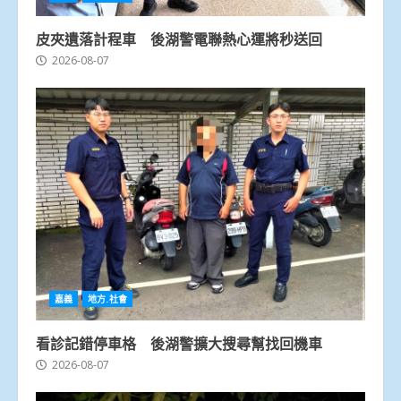
皮夾遺落計程車 後湖警電聯熱心運將秒送回
2026-08-07
嘉義
地方.社會
看診記錯停車格 後湖警擴大搜尋幫找回機車
2026-08-07