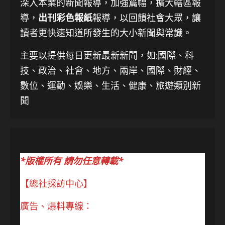
深入本業的新聞報導，加強篇幅，擴大轄區報
導，
出刊彩色報紙
報導，以回饋社會大眾，讓
讀者更快速知道所發生的大小新聞與常識。
主要以提供每日更新最新新聞
，如:國際、科
技、
政治、社會、地方、兩岸、國際、財經、
數位、運動、娛樂、生活、健康、旅遊類別新
聞
*版權所有 請勿任意轉載*
【總社採訪中心】
廣告、爆料專線：