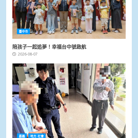
臺中市
陪孩子一起追夢！幸福台中號啟航
2026-08-07
嘉義
地方.社會