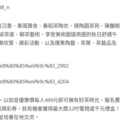
禾青沉香、東風雅舍、春稻茶陶衣、璞陶園茶苑、臻馥郁
們談茶道、聊茶藝術，享受美術園道商圈的秋日舒適午
樂欣賞、摸彩活動，以及匯集陶藝、茶葉、茶藝品及
，以知音優惠價每人499元即可擁有好茶時光，報名費
張摸彩券，就有機會獲得最大獎32吋電視或千元禮盒！
並培養在地交流。