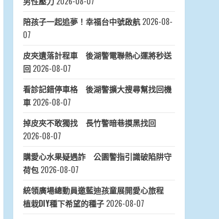
男性壓力
2026-08-07
陪孩子一起追夢！幸福台中號啟航
2026-08-
07
皮夾遺落計程車 後湖警電聯熱心運將秒送
回
2026-08-07
看診記錯停車格 後湖警擴大搜尋幫找回機
車
2026-08-07
掉皮夾不敢獨找 長竹警暗巷摸黑找回
2026-08-07
購愛心水果疑遇詐 公園警指引識破陷阱守
荷包
2026-08-07
統領廣場總動員邀藍迪孩童展開愛心旅程
植栽DIY種下希望的種子
2026-08-07