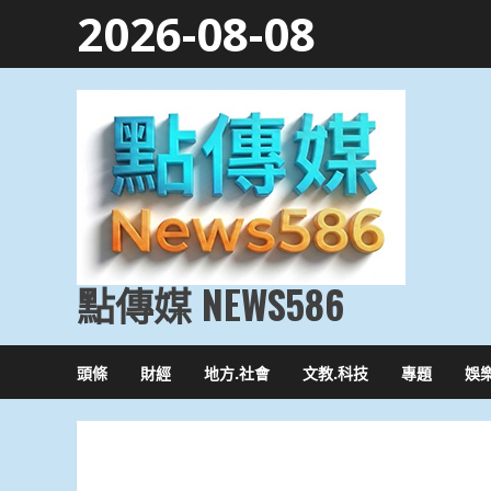
Skip
2026-08-08
to
content
點傳媒 NEWS586
頭條
財經
地方.社會
文教.科技
專題
娛