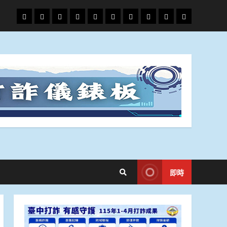
頭
財
地
文
專
娛
政
國
運
生
條
經
方.
教.
題
樂
治
際
動
活
社
科
影
會
技
劇
即時