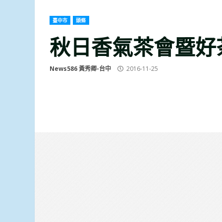
臺中市
頭條
秋日香氣茶會暨好
News586 黃秀卿-台中
2016-11-25