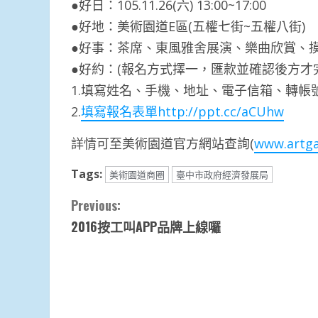
●好日：105.11.26(六) 13:00~17:00
●好地：美術園道E區(五權七街~五權八街)
●好事：茶席、東風雅舍展演、樂曲欣賞、
●好約：(報名方式擇一，匯款並確認後方才
1.填寫姓名、手機、地址、電子信箱、轉帳號碼
2.
填寫報名表單http://ppt.cc/aCUhw
詳情可至美術園道官方網站查詢(
www.artga
Tags:
美術園道商圈
臺中市政府經濟發展局
Continue
Previous:
2016按工叫APP品牌上線囉
Reading