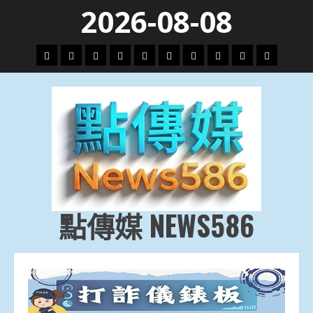
Skip
2026-08-08
to
content
頭
財
地
文
專
娛
政
國
運
生
條
經
方.
教.
題
樂
治
際
動
活
社
科
影
會
技
劇
點傳媒 NEWS586