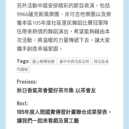
另外活動中還安排精彩的節目表演，包括
9966薩克斯風樂團、米可吉他樂團以及榮
獲本區105年度社區里民舞蹈比賽冠軍隊
伍帶來熱情的舞蹈演出，希望能夠藉由本
次活動，將溫暖的力量傳遞下去，讓大家
攜手創造幸福家園。
Tags:
愛心競標拍賣
臺中市西屯區公所
西屯區長
何國裕
Continue
Previous:
秋日香氣茶會暨好茶市集 以茶會友
Reading
Next:
105年度人間國寶傳習計畫聯合成果發表，
讓我們一起來看戲及賞工藝