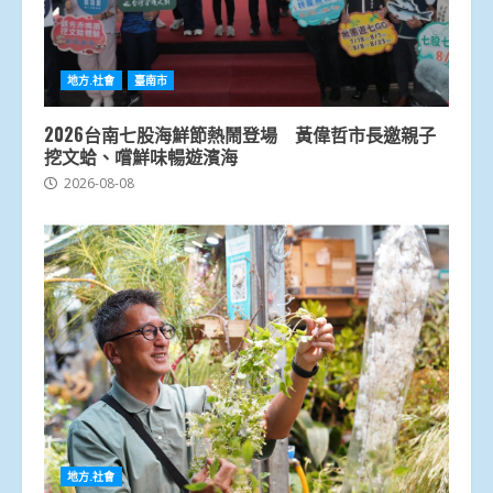
地方.社會
臺南市
2026台南七股海鮮節熱鬧登場 黃偉哲市長邀親子
挖文蛤、嚐鮮味暢遊濱海
2026-08-08
地方.社會