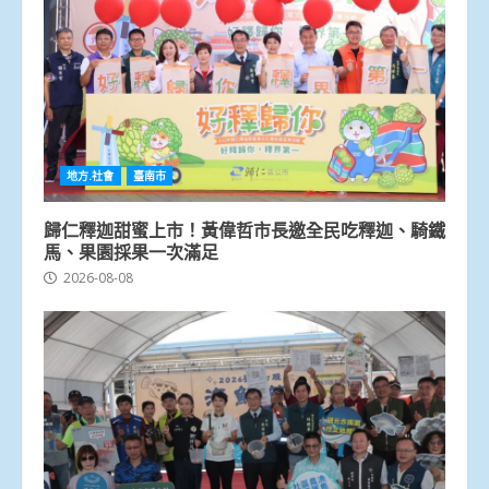
地方.社會
臺南市
歸仁釋迦甜蜜上市！黃偉哲市長邀全民吃釋迦、騎鐵
馬、果園採果一次滿足
2026-08-08