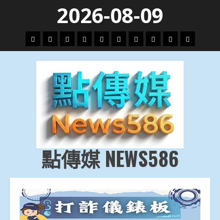
Skip
2026-08-09
to
content
頭
財
地
文
專
娛
政
國
運
生
條
經
方.
教.
題
樂
治
際
動
活
社
科
影
會
技
劇
點傳媒 NEWS586