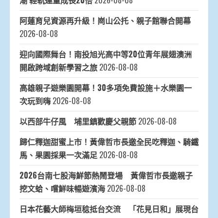
潮 輕軌運量成長20倍
2026-08-08
阿蓮育兒資源再升級！崗山公托、親子館聯合開幕
2026-08-08
迎向國際舞台！南投旭光高中等20位青年展翅澳洲
開啟跨域創新學習之旅
2026-08-08
高雄親子遊樂園開幕！30多項免費設施＋水樂園一
次玩到嗨
2026-08-08
以西部牛仔風 埔里鎮歡慶父親節
2026-08-08
歸仁釋迦甜蜜上市！黃偉哲市長邀全民吃釋迦、騎鐵
馬、果園採果一次滿足
2026-08-08
2026台南七股海鮮節熱鬧登場 黃偉哲市長邀親子
挖文蛤、嚐鮮味暢遊濱海
2026-08-08
日本花藝大師梅垣稔抵台交流 「花見日和」展現台