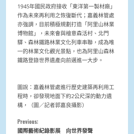
1945年國民政府接收「東洋第一製材廠」
作為未來再利用之恢復斷代；嘉義林管處
亦強調，目前積極規劃打造「阿里山林業
博物館」，未來會與檜意森活村、北門
驛、森林鐵路林業文化列車串聯，成為唯
一的林業文化觀光景點，也為阿里山森林
鐵路登錄世界遺產向前邁進一大步。
圖說：嘉義林管處進行歷史建築再利用工
程時，卻發現地面下約2公尺深的動力遺
構，（圖／記者郭嘉良攝影）
Continue
Previous:
國際藝術紀錄影展 向世界發聲