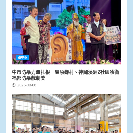
臺中市
中市防暴力量扎根 豐原鎌村、神岡溪洲2社區獲衛
福部防暴戲劇獎
2026-08-08