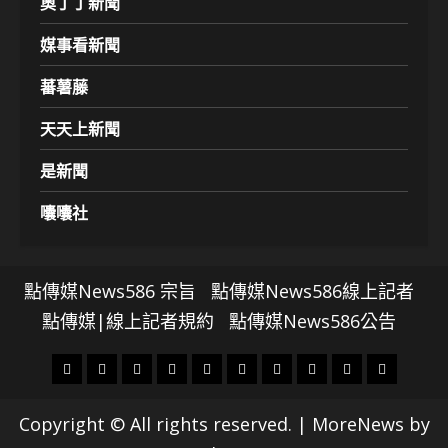
奧丁丁新聞
媒事看新聞
蕃薯藤
天天上新聞
是新聞
囔囔社
點傳媒News586 宗旨
點傳媒News586線上記者
點傳媒|線上記者規約
點傳媒News586公告
頭
財
地
文
專
娛
政
國
運
生
條
經
方.
教.
題
樂
治
際
動
活
Copyright © All rights reserved.
|
MoreNews
by
社
科
影