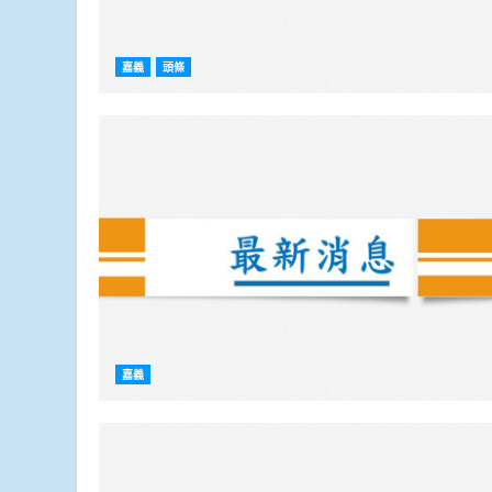
嘉義
頭條
嘉義