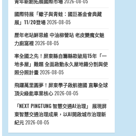
青年新創拓展國際市場
2026-08-05
國際特展「蠍子與青蛙：國巨基金會典藏
展」11/20登場
2026-08-05
歷年老站鮮思維 中油柳營站 老皮變魔女魅
力廁窩裡
2026-08-05
率全國之先！屏東縣自籌縣款破局15年「一
地多屋」難題 全面啟動永久屋地籍分割與使
照分照計畫
2026-08-05
飛躍萬里圓夢！屏東學子啟航德國 直擊全球
頂尖綠能車業核心
2026-08-05
「NEXT PINGTUNG 智慧交通AI治理」 展現屏
東智慧交通治理成果，以AI開啟城市治理新
紀元
2026-08-05