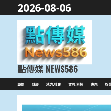
Skip
2026-08-06
to
content
點傳媒 NEWS586
頭條
財經
地方.社會
文教.科技
專題
娛