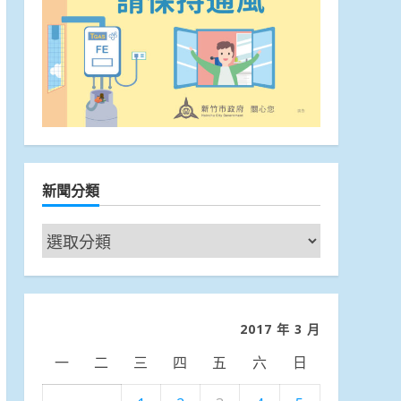
新聞分類
新
聞
分
類
2017 年 3 月
一
二
三
四
五
六
日