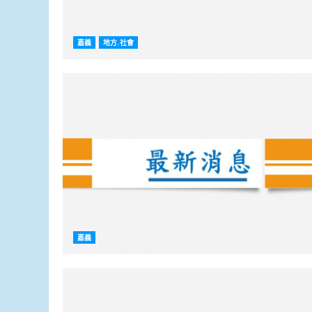
嘉義
地方.社會
嘉義