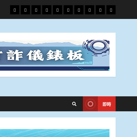
頭
財
地
文
專
娛
政
國
運
生
條
經
方.
教.
題
樂
治
際
動
活
社
科
影
會
技
劇
即時