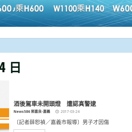
24 日
酒後駕車未開頭燈 遭認真警逮
News586 郭嘉良-嘉義
2017-03-24
〔記者薛恕禎／嘉義市報導〕男子才因傷