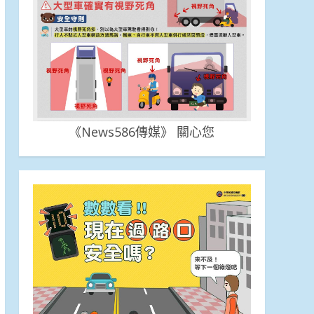
《News586傳媒》 關心您