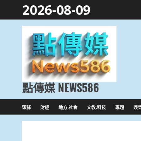
Skip
2026-08-09
to
content
點傳媒 NEWS586
頭條
財經
地方.社會
文教.科技
專題
娛