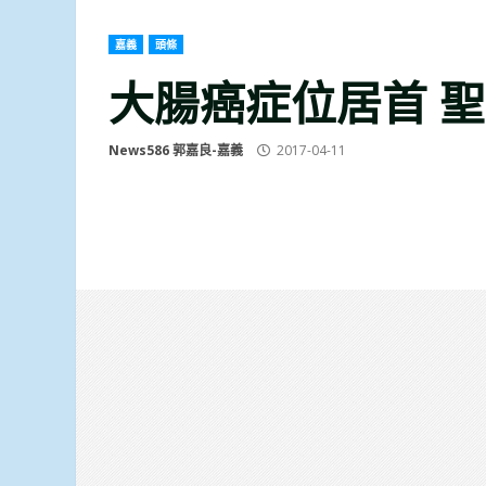
嘉義
頭條
大腸癌症位居首 
News586 郭嘉良-嘉義
2017-04-11