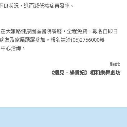
不良狀況，進而減低癌症再發率。
30，地點在大雅路健康園區醫院餐廳，全程免費，報名自即日
友及家屬踴躍參加。報名請洽(05)2756000轉
治中心洽詢。
Next:
《遇見．楊貴妃》相和樂舞劇坊