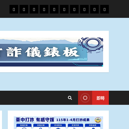
頭
財
地
文
專
娛
政
國
運
生
條
經
方.
教.
題
樂
治
際
動
活
社
科
影
會
技
劇
即時