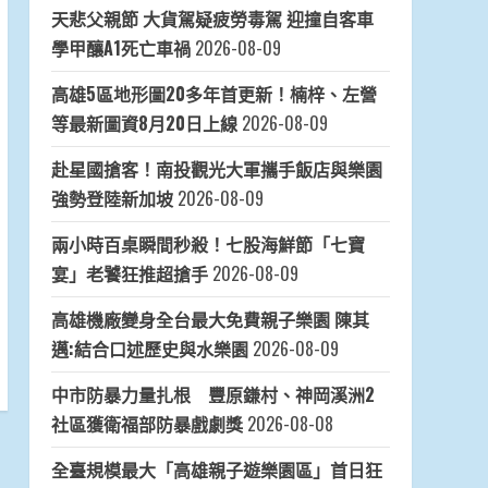
天悲父親節 大貨駕疑疲勞毒駕 迎撞自客車
學甲釀A1死亡車禍
2026-08-09
高雄5區地形圖20多年首更新！楠梓、左營
等最新圖資8月20日上線
2026-08-09
赴星國搶客！南投觀光大軍攜手飯店與樂園
強勢登陸新加坡
2026-08-09
兩小時百桌瞬間秒殺！七股海鮮節「七寶
宴」老饕狂推超搶手
2026-08-09
高雄機廠變身全台最大免費親子樂園 陳其
邁:結合口述歷史與水樂園
2026-08-09
中市防暴力量扎根 豐原鎌村、神岡溪洲2
社區獲衛福部防暴戲劇獎
2026-08-08
全臺規模最大「高雄親子遊樂園區」首日狂