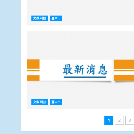
文教.科技
臺中市
文教.科技
臺中市
文
1
2
3
章