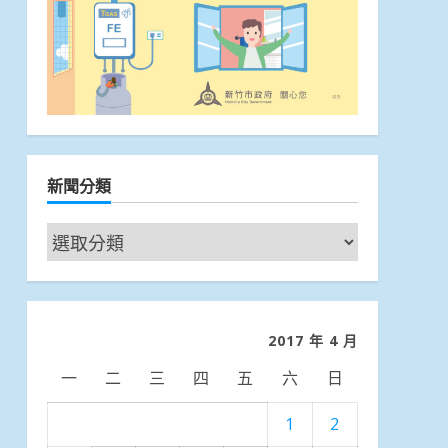
新聞分類
新
聞
分
類
2017 年 4 月
一
二
三
四
五
六
日
1
2