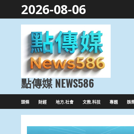
Skip
2026-08-06
to
content
點傳媒 NEWS586
頭條
財經
地方.社會
文教.科技
專題
娛