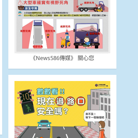
《News586傳媒》 關心您