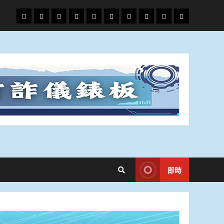
頭
財
地
文
專
娛
政
國
運
生
條
經
方.
教.
題
樂
治
際
動
活
社
科
影
會
技
劇
即時