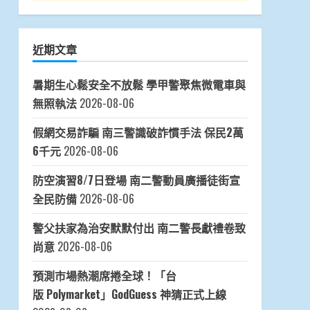
近期文章
暑期生心鬆安全不放鬆 學甲警聚焦微電車與
無照執法
2026-08-06
假網交易詐騙 南三警識破詐慣手法 保民2萬
6千元
2026-08-06
防空演習8/7日登場 南二警動員廣播徒街宣
全民防備
2026-08-06
警父扶家為治安默默付出 南二警長獻禮卷致
尚意
2026-08-06
預測市場熱潮席捲全球！「台
版 Polymarket」GodGuess 神猜正式上線