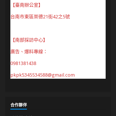
【臺南辦公室】
台南市東區崇德21街42之5號
【南部採訪中心】
廣告、爆料專線：
0981381438
pkpk5345534588@gmail.com
合作夥伴