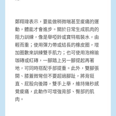
鄭翔瑋表示，要能做稍微喘甚至痠痛的運
動，體能才會進步。關於日常生成肌肉的
阻力訓練，像是舉啞鈴或寶特瓶裝水，由
輕而重；使用彈力帶或結長的橡皮圈，增
加圈數來訓練雙手肌力；也可使用泡棉瑜
珈磚或紅磚，一腳踏上另一腳提起再著
地，可同時搭配手部提重。此外，雙腳張
開、膝蓋微彎但不要超過腳趾，將背挺
直、屁股向後蹲，雙手上舉，維持幾秒感
覺痠痛，此動作可增強背部、臀部的肌
肉。