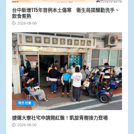
台中新增115年首例本土傷寒 衛生局提醒勤洗手、
飲食煮熟
2026-08-06
地方.社會
捷運大寮社宅申請開紅盤！凱旋青樹接力登場
2026-08-06