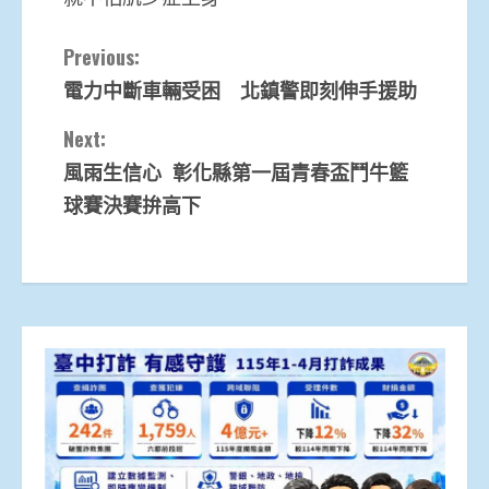
Continue
Previous:
電力中斷車輛受困 北鎮警即刻伸手援助
Reading
Next:
風雨生信心 彰化縣第一屆青春盃鬥牛籃
球賽決賽拚高下