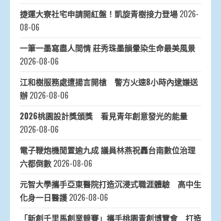
捷運大寮社宅申請開紅盤！凱旋青樹接力登場
2026-
08-06
一筆一墨寫盡人間情 莊秀珠墨韻暈染生命最美風景
2026-08-06
江和樹服務處遭揚言開槍 警方火速8小時內逮嫌送
辦
2026-08-06
2026桃園設計獎頒獎 看見青年創意發光的能量
2026-08-06
電子鞭炮機閒置逾九成 議員林燕祝轟台南數位治理
六都倒數
2026-08-06
元智大學攜手亞東醫院打造沉浸式職涯體驗 高中生
化身一日醫護
2026-08-06
「新創千里馬創業競賽」攜手桃園青創博覽會 打造