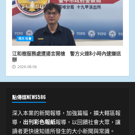
地方.社會
江和樹服務處遭揚言開槍 警方火速8小時內逮嫌送
辦
2026-08-06
點傳媒NEWS586
深入本業的新聞報導，加強篇幅，擴大轄區報
導，
出刊彩色報紙
報導，以回饋社會大眾，讓
讀者更快速知道所發生的大小新聞與常識。