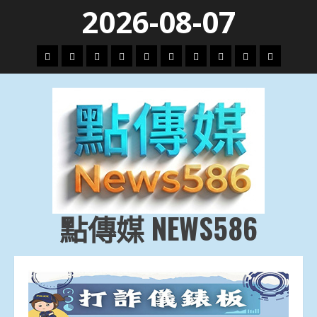
Skip
2026-08-07
to
content
頭
財
地
文
專
娛
政
國
運
生
條
經
方.
教.
題
樂
治
際
動
活
社
科
影
會
技
劇
點傳媒 NEWS586