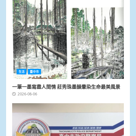
生活
臺中市
一筆一墨寫盡人間情 莊秀珠墨韻暈染生命最美風景
2026-08-06