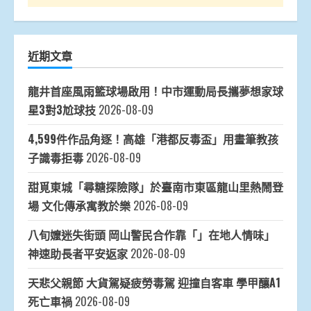
近期文章
龍井首座風雨籃球場啟用！中市運動局長攜夢想家球
星3對3尬球技
2026-08-09
4,599件作品角逐！高雄「港都反毒盃」用畫筆教孩
子識毒拒毒
2026-08-09
甜覓東城「尋糖探險隊」於臺南市東區龍山里熱鬧登
場 文化傳承寓教於樂
2026-08-09
八旬嬤迷失街頭 岡山警民合作靠「」在地人情味」
神速助長者平安返家
2026-08-09
天悲父親節 大貨駕疑疲勞毒駕 迎撞自客車 學甲釀A1
死亡車禍
2026-08-09