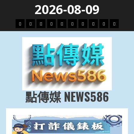
Skip
2026-08-09
to
content
頭
財
地
文
專
娛
政
國
運
生
條
經
方.
教.
題
樂
治
際
動
活
社
科
影
會
技
劇
點傳媒 NEWS586