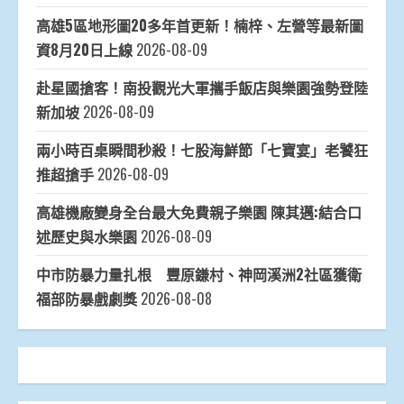
高雄5區地形圖20多年首更新！楠梓、左營等最新圖
資8月20日上線
2026-08-09
赴星國搶客！南投觀光大軍攜手飯店與樂園強勢登陸
新加坡
2026-08-09
兩小時百桌瞬間秒殺！七股海鮮節「七寶宴」老饕狂
推超搶手
2026-08-09
高雄機廠變身全台最大免費親子樂園 陳其邁:結合口
述歷史與水樂園
2026-08-09
中市防暴力量扎根 豐原鎌村、神岡溪洲2社區獲衛
福部防暴戲劇獎
2026-08-08