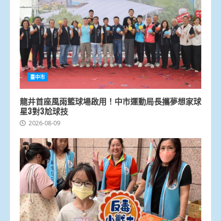
臺中市
龍井首座風雨籃球場啟用！中市運動局長攜夢想家球
星3對3尬球技
2026-08-09