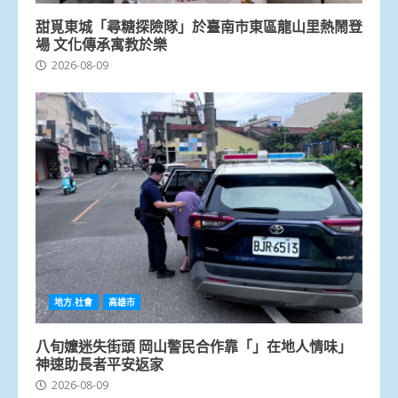
甜覓東城「尋糖探險隊」於臺南市東區龍山里熱鬧登
場 文化傳承寓教於樂
2026-08-09
地方.社會
高雄市
八旬嬤迷失街頭 岡山警民合作靠「」在地人情味」
神速助長者平安返家
2026-08-09