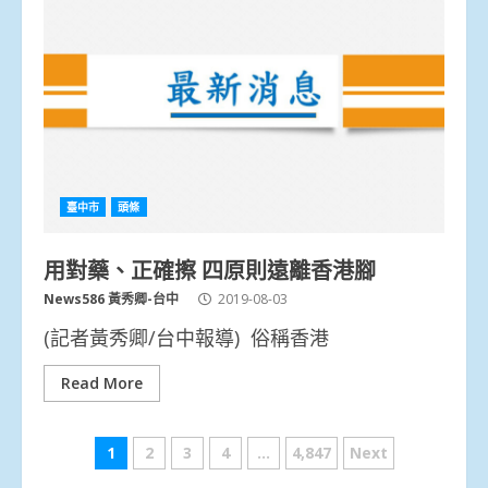
臺中市
頭條
用對藥、正確擦 四原則遠離香港腳
News586 黃秀卿-台中
2019-08-03
(記者黃秀卿/台中報導) 俗稱香港
Read More
文
1
2
3
4
...
4,847
Next