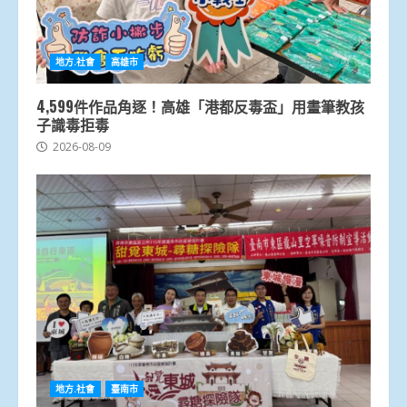
地方.社會
高雄市
4,599件作品角逐！高雄「港都反毒盃」用畫筆教孩
子識毒拒毒
2026-08-09
地方.社會
臺南市