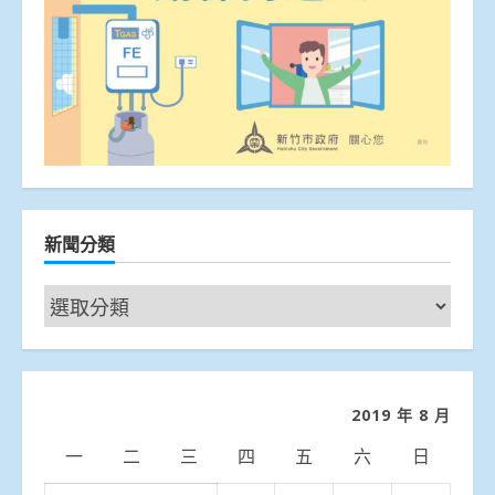
新聞分類
新
聞
分
類
2019 年 8 月
一
二
三
四
五
六
日