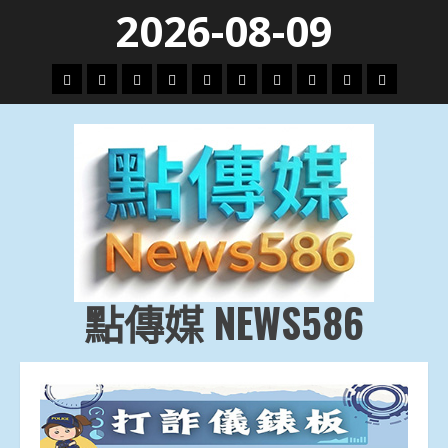
Skip
2026-08-09
to
content
頭
財
地
文
專
娛
政
國
運
生
條
經
方.
教.
題
樂
治
際
動
活
社
科
影
會
技
劇
點傳媒 NEWS586