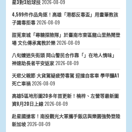
星3對3尬球技
2026-08-09
4,599件作品角逐！高雄「港都反毒盃」用畫筆教孩
子識毒拒毒
2026-08-09
甜覓東城「尋糖探險隊」於臺南市東區龍山里熱鬧登
場 文化傳承寓教於樂
2026-08-09
八旬嬤迷失街頭 岡山警民合作靠「」在地人情味」
神速助長者平安返家
2026-08-09
天悲父親節 大貨駕疑疲勞毒駕 迎撞自客車 學甲釀A1
死亡車禍
2026-08-09
高雄5區地形圖20多年首更新！楠梓、左營等最新圖
資8月20日上線
2026-08-09
赴星國搶客！南投觀光大軍攜手飯店與樂園強勢登陸
新加坡
2026-08-09