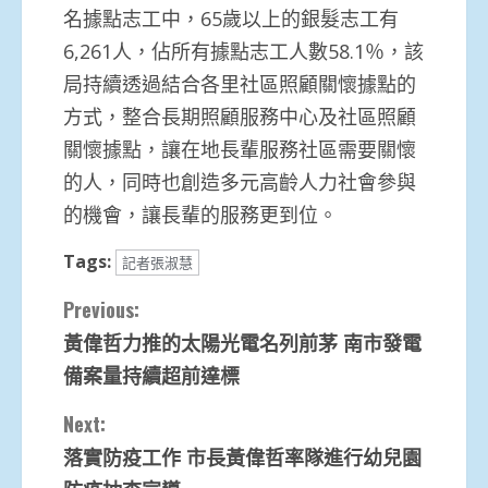
名據點志工中，65歲以上的銀髮志工有
6,261人，佔所有據點志工人數58.1％，該
局持續透過結合各里社區照顧關懷據點的
方式，整合長期照顧服務中心及社區照顧
關懷據點，讓在地長輩服務社區需要關懷
的人，同時也創造多元高齡人力社會參與
的機會，讓長輩的服務更到位。
Tags:
記者張淑慧
Continue
Previous:
黃偉哲力推的太陽光電名列前茅 南市發電
Reading
備案量持續超前達標
Next:
落實防疫工作 市長黃偉哲率隊進行幼兒園