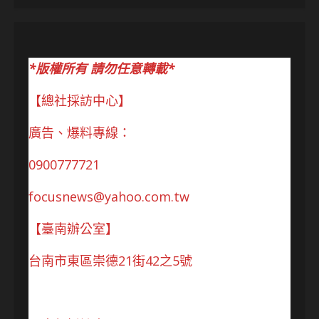
*版權所有 請勿任意轉載*
【總社採訪中心】
廣告、爆料專線：
0900777721
focusnews@yahoo.com.tw
【臺南辦公室】
台南市東區崇德21街42之5號