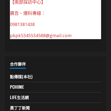
【南部採訪中心】
廣告、爆料專線：
0981381438
pkpk5345534588@gmail.com
合作夥伴
點傳媒(本社)
PCHOME
LIFE生活網
奧丁丁新聞