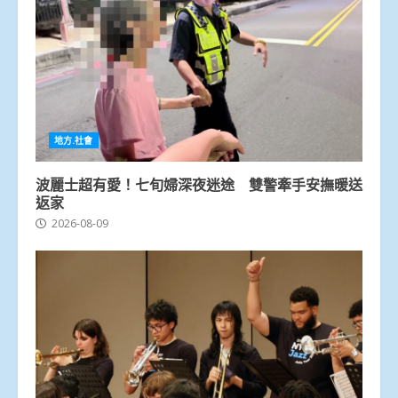
地方.社會
波麗士超有愛！七旬婦深夜迷途 雙警牽手安撫暖送
返家
2026-08-09