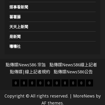
媒事看新聞
蕃薯藤
天天上新聞
是新聞
囔囔社
點傳媒News586 宗旨
點傳媒News586線上記者
點傳媒|線上記者規約
點傳媒News586公告
頭
財
地
文
專
娛
政
國
運
生
條
經
方.
教.
題
樂
治
際
動
活
Copyright © All rights reserved.
|
MoreNews
by
社
科
影
AF themes.
會
技
劇