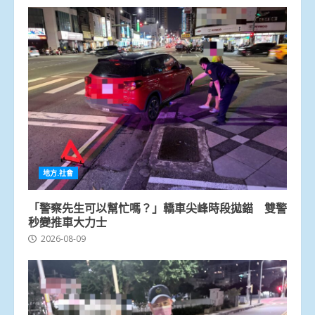
地方.社會
「警察先生可以幫忙嗎？」轎車尖峰時段拋錨 雙警
秒變推車大力士
2026-08-09