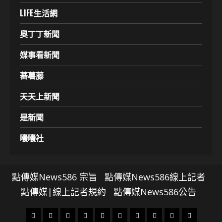
LIFE生活網
奧丁丁新聞
媒事看新聞
蕃薯藤
天天上新聞
是新聞
囔囔社
點傳媒News586 宗旨
點傳媒News586線上記者
點傳媒|線上記者規約
點傳媒News586公告
頭
財
地
文
專
娛
政
國
運
生