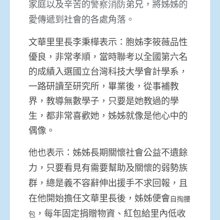
家庭以及辛苦的
警察消防
弟兄，將姊姊的
愛傳遞到社會的各處角落。
文華里里長李秉樺表示：胞姊李筱薇品性
優良，非常孝順，當時聯考以全國第六名
的成績入選國立台灣科技大學會計學系，
一路研讀至研究所，畢業後，從事補教
界，教導無數學子，只要是她教過的學
生，都非常喜歡她，姊姊就像是他心中的
偶像。
他也表示：姊姊長期關懷社會公益不遺餘
力，只要看見有需要幫助及關懷的弱勢族
群，總是義不容辭伸出援手不求回報，且
在他開始擔任文華里長後，姊姊便會
自掏腰
，每年固定捐贈物資、紅包給里內低收
包