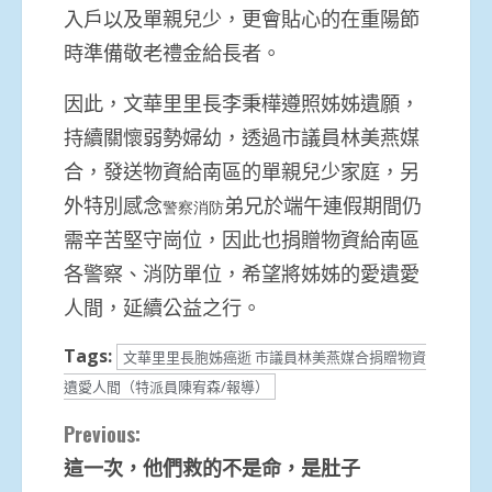
入戶以及單親兒少，更會貼心的在重陽節
時準備敬老禮金給長者。
因此，文華里里長李秉樺遵照姊姊遺願，
持續關懷弱勢婦幼，透過市議員林美燕媒
合，發送物資給南區的單親兒少家庭，另
外特別感念
弟兄於端午連假期間仍
警察消防
需辛苦堅守崗位，因此也捐贈物資給南區
各警察、消防單位，希望將姊姊的愛遺愛
人間，延續公益之行。
Tags:
文華里里長胞姊癌逝 市議員林美燕媒合捐贈物資
遺愛人間（特派員陳宥森/報導）
Continue
Previous:
這一次，他們救的不是命，是肚子
Reading