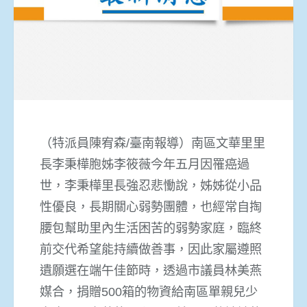
（特派員陳宥森/臺南報導）南區文華里里
長李秉樺胞姊李筱薇今年五月因罹癌過
世，李秉樺里長強忍悲慟說，姊姊從小品
性優良，長期關心弱勢團體，也經常自掏
腰包幫助里內生活困苦的弱勢家庭，臨終
前交代希望能持續做善事，因此家屬遵照
遺願選在端午佳節時，透過市議員林美燕
媒合，捐贈
500箱的物資給南區單親兒少