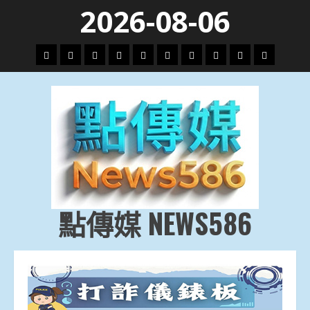
Skip
2026-08-06
to
content
頭
財
地
文
專
娛
政
國
運
生
條
經
方.
教.
題
樂
治
際
動
活
社
科
影
會
技
劇
點傳媒 NEWS586