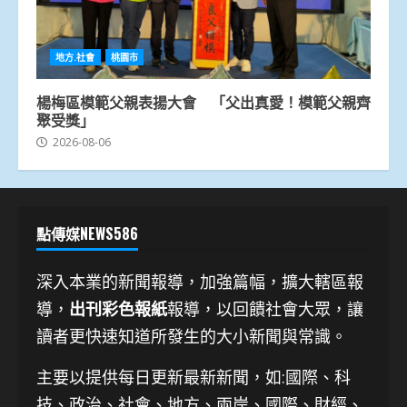
地方.社會
桃園市
楊梅區模範父親表揚大會 「父出真愛！模範父親齊
聚受獎」
2026-08-06
點傳媒NEWS586
深入本業的新聞報導，加強篇幅，擴大轄區報
導，
出刊彩色報紙
報導，以回饋社會大眾，讓
讀者更快速知道所發生的大小新聞與常識。
主要以提供每日更新最新新聞
，如:國際、科
技、
政治、社會、地方、兩岸、國際、財經、