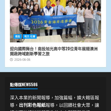
南投
地方.社會
迎向國際舞台！南投旭光高中等20位青年展翅澳洲
開啟跨域創新學習之旅
2026-08-08
點傳媒NEWS586
深入本業的新聞報導，加強篇幅，擴大轄區報
導，
出刊彩色報紙
報導，以回饋社會大眾，讓