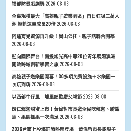
福部防暴戲劇獎
2026-08-08
全臺規模最大「高雄親子遊樂園區」首日狂吸三萬人
潮 輕軌運量成長20倍
2026-08-08
阿蓮育兒資源再升級！崗山公托、親子館聯合開幕
2026-08-08
迎向國際舞台！南投旭光高中等20位青年展翅澳洲
開啟跨域創新學習之旅
2026-08-08
高雄親子遊樂園開幕！30多項免費設施＋水樂園一
次玩到嗨
2026-08-08
以西部牛仔風 埔里鎮歡慶父親節
2026-08-08
歸仁釋迦甜蜜上市！黃偉哲市長邀全民吃釋迦、騎鐵
馬、果園採果一次滿足
2026-08-08
2026台南七股海鮮節熱鬧登場 黃偉哲市長邀親子