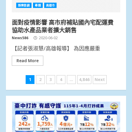
娛樂影劇
專題
高雄市
面對疫情影響 高市府補貼國內宅配運費
協助水產品業者擴大銷售
News586
2020-06-02
【記者張淑慧/高雄報導】 為因應嚴重
Read More
文
1
2
3
4
...
4,846
Next
章
分
頁