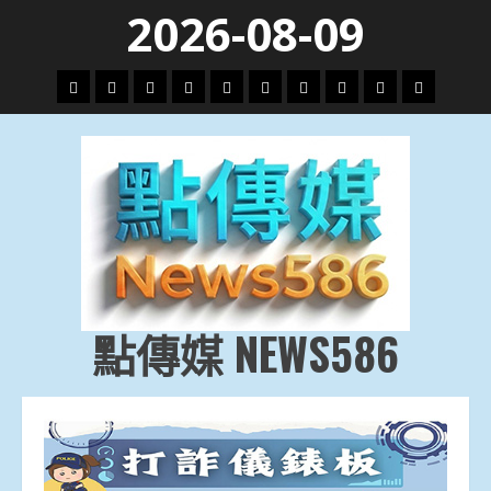
Skip
2026-08-09
to
content
頭
財
地
文
專
娛
政
國
運
生
條
經
方.
教.
題
樂
治
際
動
活
社
科
影
會
技
劇
點傳媒 NEWS586