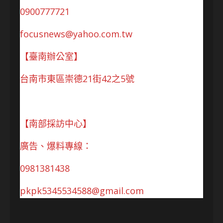
0900777721
focusnews@yahoo.com.tw
【臺南辦公室】
台南市東區崇德21街42之5號
【南部採訪中心】
廣告、爆料專線：
0981381438
pkpk5345534588@gmail.com