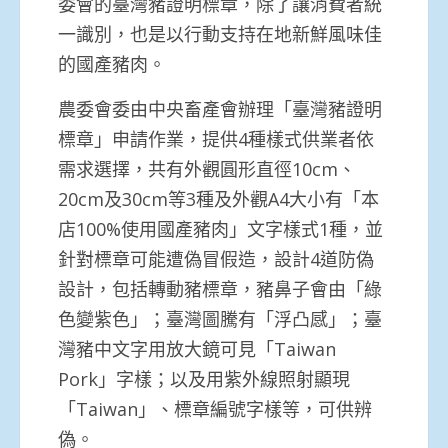
委會的臺灣豬證明標章，除了讓消費者統
一識別，也是以行動支持在地新鮮風味佳
的國產豬肉。
農委會委由中央畜產會辦理「臺灣豬證明
標章」申請作業，提供4種樣式供業者依
需求選擇，共有外觀圓形直徑10cm、
20cm及30cm等3種及外觀A4大小有「本
店100%使用國產豬肉」文字樣式1種，並
針對標章可能遭偽冒假造，設計4道防偽
設計，包括轉動豬標章，豬鼻子會由「綠
色變紫色」；臺灣圖騰有「浮凸感」；臺
灣豬中文字用放大鏡可見「Taiwan
Pork」字樣；以及用紫外線照射顯現
「Taiwan」、標章編號字樣等，可供辨
偽。