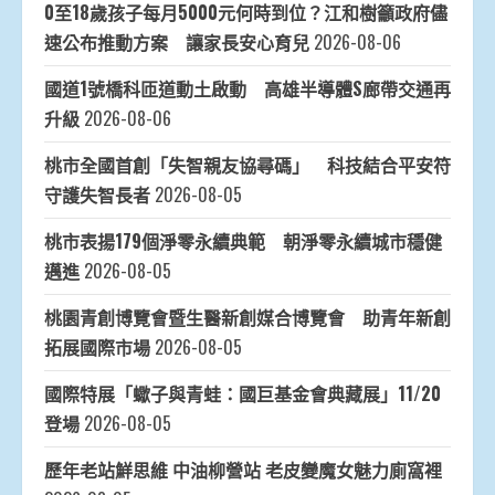
0至18歲孩子每月5000元何時到位？江和樹籲政府儘
速公布推動方案 讓家長安心育兒
2026-08-06
國道1號橋科匝道動土啟動 高雄半導體S廊帶交通再
升級
2026-08-06
桃市全國首創「失智親友協尋碼」 科技結合平安符
守護失智長者
2026-08-05
桃市表揚179個淨零永續典範 朝淨零永續城市穩健
邁進
2026-08-05
桃園青創博覽會暨生醫新創媒合博覽會 助青年新創
拓展國際市場
2026-08-05
國際特展「蠍子與青蛙：國巨基金會典藏展」11/20
登場
2026-08-05
歷年老站鮮思維 中油柳營站 老皮變魔女魅力廁窩裡