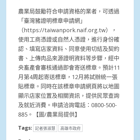
農業局鼓勵符合申請資格的業者，可透過
「臺灣豬證明標章申請網」
（https://taiwanpork.naif.org.tw），
使用工商憑證或自然人憑證，進行身份確
認、填寫店家資料、同意使用切結及契約
書、上傳肉品來源證明資料等步驟，經中
央畜產會審核通過即會寄送標章。預計11
月第4周起寄送標章，12月將試辦統一張
貼標章。同時在該標章申請網頁將以地圖
顯示店家位置及相關資訊，提供民眾查詢
及就近消費。申請洽詢電話：0800-500-
885。【圖/農業局提供】
Tags:
記者張淑慧
高雄市政府