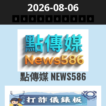
Skip
2026-08-06
to
content
頭
財
地
文
專
娛
政
國
運
生
條
經
方.
教.
題
樂
治
際
動
活
社
科
影
會
技
劇
點傳媒 NEWS586