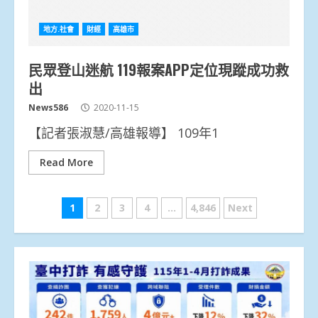
地方.社會
財經
高雄市
民眾登山迷航 119報案APP定位現蹤成功救
出
News586
2020-11-15
【記者張淑慧/高雄報導】 109年1
Read More
文
1
2
3
4
...
4,846
Next
章
分
頁