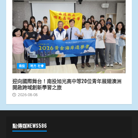
南投
地方.社會
迎向國際舞台！南投旭光高中等20位青年展翅澳洲
開啟跨域創新學習之旅
2026-08-08
點傳媒NEWS586