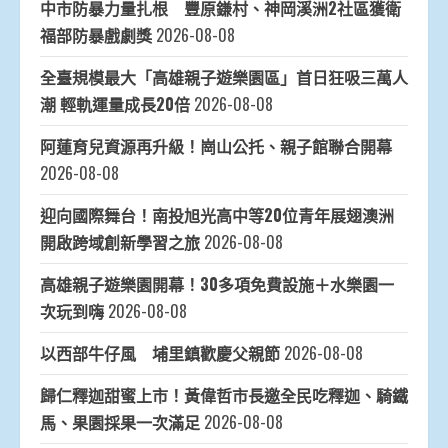
中市防暴力量扎根 豐原鎌村、神岡溪洲2社區獲衛
福部防暴戲劇獎
2026-08-08
全臺規模最大「高雄親子遊樂園區」首日狂吸三萬人
潮 輕軌運量成長20倍
2026-08-08
阿蓮育兒資源再升級！崗山公托、親子館聯合開幕
2026-08-08
迎向國際舞台！南投旭光高中等20位青年展翅澳洲
開啟跨域創新學習之旅
2026-08-08
高雄親子遊樂園開幕！30多項免費設施＋水樂園一
次玩到嗨
2026-08-08
以西部牛仔風 埔里鎮歡慶父親節
2026-08-08
歸仁釋迦甜蜜上市！黃偉哲市長邀全民吃釋迦、騎鐵
馬、果園採果一次滿足
2026-08-08