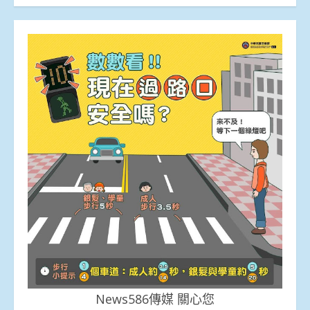
News586傳媒 關心您