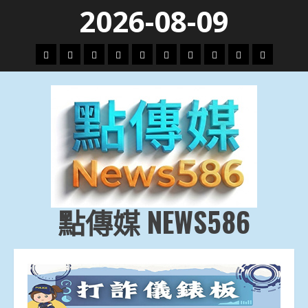
Skip
2026-08-09
to
content
頭
財
地
文
專
娛
政
國
運
生
條
經
方.
教.
題
樂
治
際
動
活
社
科
影
會
技
劇
點傳媒 NEWS586