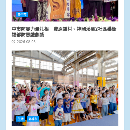
臺中市
中市防暴力量扎根 豐原鎌村、神岡溪洲2社區獲衛
福部防暴戲劇獎
2026-08-08
生活
高雄市