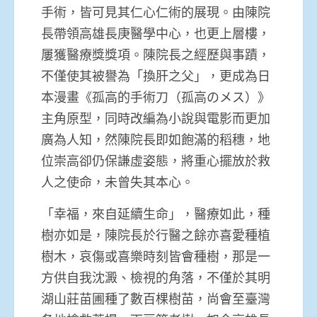
手術，皆可見其仁心仁術的展現。由陳院
長帶領高雄長庚醫學中心，也更上層樓，
屢獲醫療獎獎項。陳院長之經歷與事蹟，
不僅使其被譽為「換肝之父」，更成為日
本漫畫《孤高的手術刀（孤高のメス）》
主角原型，同時改編為小說與電影而更加
廣為人知，然陳院長即如飽滿的稻穗，地
位崇高卻仍保謙虛姿態，將重心擺放於救
人之使命，未曾失其本心。
「幸福，來自延續生命」，醫療如此，種
樹亦如是，陳院長於行醫之餘亦喜愛種植
樹木，哀傷或喜樂時刻皆會種樹，那是一
方供自我沈澱、檢視的角落，不僅於其明
湖山莊苗圃種了數百棵樹苗，尚會至臺灣