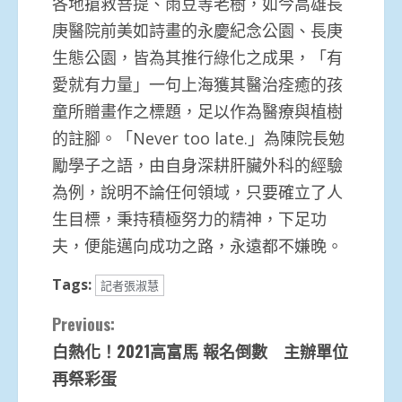
各地搶救菩提、雨豆等老樹，如今高雄長
庚醫院前美如詩畫的永慶紀念公園、長庚
生態公園，皆為其推行綠化之成果，「有
愛就有力量」一句上海獲其醫治痊癒的孩
童所贈畫作之標題，足以作為醫療與植樹
的註腳。「Never too late.」為陳院長勉
勵學子之語，由自身深耕肝臟外科的經驗
為例，說明不論任何領域，只要確立了人
生目標，秉持積極努力的精神，下足功
夫，便能邁向成功之路，永遠都不嫌晚。
Tags:
記者張淑慧
Continue
Previous:
白熱化！2021高富馬 報名倒數 主辦單位
Reading
再祭彩蛋