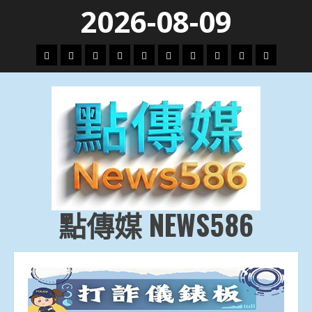
Skip
2026-08-09
to
content
頭
財
地
文
專
娛
政
國
運
生
條
經
方.
教.
題
樂
治
際
動
活
社
科
影
會
技
劇
點傳媒 NEWS586