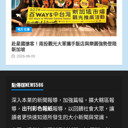
地方.社會
赴星國搶客！南投觀光大軍攜手飯店與樂園強勢登陸
新加坡
2026-08-09
點傳媒NEWS586
深入本業的新聞報導，加強篇幅，擴大轄區報
導，
出刊彩色報紙
報導，以回饋社會大眾，讓
讀者更快速知道所發生的大小新聞與常識。