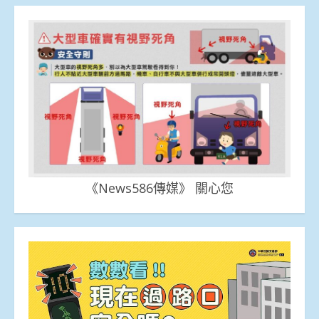
《News586傳媒》 關心您