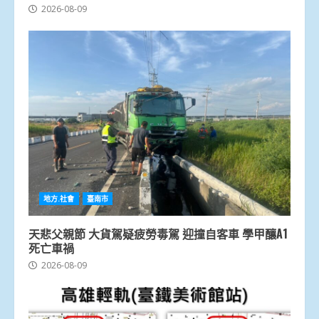
2026-08-09
地方.社會
臺南市
天悲父親節 大貨駕疑疲勞毒駕 迎撞自客車 學甲釀A1
死亡車禍
2026-08-09