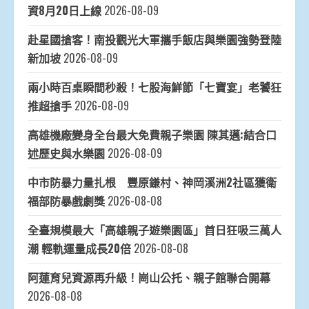
資8月20日上線
2026-08-09
赴星國搶客！南投觀光大軍攜手飯店與樂園強勢登陸
新加坡
2026-08-09
兩小時百桌瞬間秒殺！七股海鮮節「七寶宴」老饕狂
推超搶手
2026-08-09
高雄機廠變身全台最大免費親子樂園 陳其邁:結合口
述歷史與水樂園
2026-08-09
中市防暴力量扎根 豐原鎌村、神岡溪洲2社區獲衛
福部防暴戲劇獎
2026-08-08
全臺規模最大「高雄親子遊樂園區」首日狂吸三萬人
潮 輕軌運量成長20倍
2026-08-08
阿蓮育兒資源再升級！崗山公托、親子館聯合開幕
2026-08-08