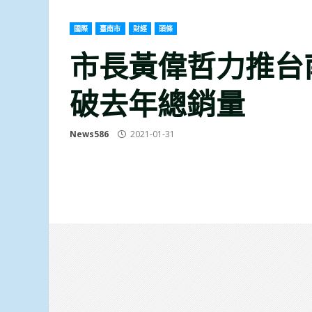
國際
臺南市
財經
頭條
市長黃偉哲力推台
破去年總銷量
News586
2021-01-31