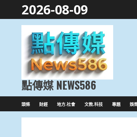
Skip
2026-08-09
to
content
點傳媒 NEWS586
頭條
財經
地方.社會
文教.科技
專題
娛