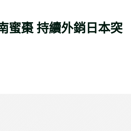
南蜜棗 持續外銷日本突