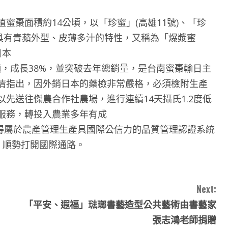
蜜棗面積約14公頃，以「珍蜜」(高雄11號)、「珍
種具有青蘋外型、皮薄多汁的特性，又稱為「爆漿蜜
日本
0噸，成長38%，並突破去年總銷量，是台南蜜棗輸日主
清指出，因外銷日本的藥檢非常嚴格，必須檢附生產
先送往傑農合作社農場，進行連續14天攝氏1.2度低
服務，轉投入農業多年有成
獲得屬於農產管理生產具國際公信力的品質管理認證系統
)認證，順勢打開國際通路。
Next:
「平安、遐福」琺瑯書藝造型公共藝術由書藝家
張志鴻老師捐贈