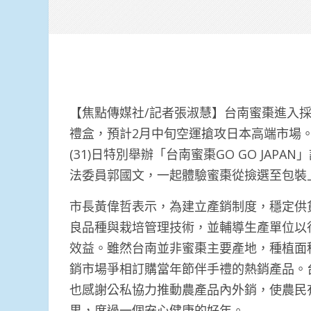
【焦點傳媒社/記者張淑慧】台南蜜棗進入採收
禮盒，預計2月中旬空運搶攻日本高端市場
(31)日特別舉辦「台南蜜棗GO GO JA
法委員郭國文，一起體驗蜜棗從撿選至包裝
市長黃偉哲表示，為建立產銷制度，穩定供
良品種與栽培管理技術，並輔導生產單位以
效益。雖然台南並非蜜棗主要產地，種植面
銷市場爭相訂購當年節伴手禮的熱銷產品。
也感謝公私協力推動農產品內外銷，使農民
果，度過一個安心健康的好年。