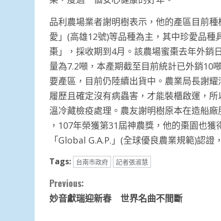
品利農場業者謝明樹表示，他的產區目前種植
愛」(高雄12號)等品種為主，其中珍愛品
棗」，採收期到4月。該農場蜜棗去年外銷
量為7.2噸，本產期截至目前統計已外銷1
要產區，目前仍陸續出貨中。農業局長謝耀
履歷且確定沒有病蟲害，才能裝櫃啟運，所以
溫冷藏檢疫處理。農友謝明樹原本在造船廠
，107年榮獲第31屆神農獎，他的棗園也
「Global G.A.P.」(全球優良農業規範
Tags:
台南市政府
記者張淑慧
Continue
Previous:
妙音獻瑞迎新春 世界名曲不間斷
Reading