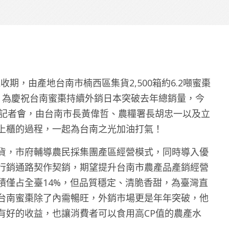
期，由產地台南市楠西區集貨2,500箱約6.2噸蜜棗
。為慶祝台南蜜棗持續外銷日本突破去年總銷量，今
PAN」記者會，由台南市長黃偉哲、農糧署長胡忠一以及立
上櫃的過程，一起為台南之光加油打氣！
貨，市府輔導農民採集團產區經營模式，同時導入優
行銷通路契作契銷，期望提升台南市農產品產銷經營
積僅占全臺14%，但品質穩定、清脆香甜，為臺灣直
台南蜜棗除了內需暢旺，外銷市場更是年年突破，他
有好的收益，也讓消費者可以食用高CP值的農產水