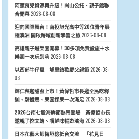
阿蓮育兒資源再升級！崗山公托、親子館聯
合開幕
2026-08-08
迎向國際舞台！南投旭光高中等20位青年展
翅澳洲 開啟跨域創新學習之旅
2026-08-08
高雄親子遊樂園開幕！30多項免費設施＋水
樂園一次玩到嗨
2026-08-08
以西部牛仔風 埔里鎮歡慶父親節
2026-08-
08
歸仁釋迦甜蜜上市！黃偉哲市長邀全民吃釋
迦、騎鐵馬、果園採果一次滿足
2026-08-08
2026台南七股海鮮節熱鬧登場 黃偉哲市長
邀親子挖文蛤、嚐鮮味暢遊濱海
2026-08-08
日本花藝大師梅垣稔抵台交流 「花見日