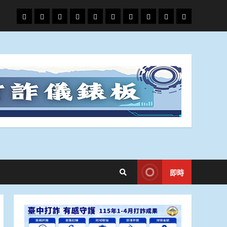
頭
財
地
文
專
娛
政
國
運
生
條
經
方.
教.
題
樂
治
際
動
活
社
科
影
會
技
劇
即時