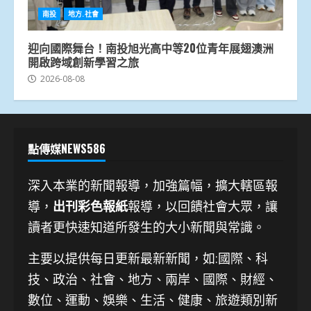
南投
地方.社會
迎向國際舞台！南投旭光高中等20位青年展翅澳洲
開啟跨域創新學習之旅
2026-08-08
點傳媒NEWS586
深入本業的新聞報導，加強篇幅，擴大轄區報
導，
出刊彩色報紙
報導，以回饋社會大眾，讓
讀者更快速知道所發生的大小新聞與常識。
主要以提供每日更新最新新聞
，如:國際、科
技、
政治、社會、地方、兩岸、國際、財經、
數位、運動、娛樂、生活、健康、旅遊類別新