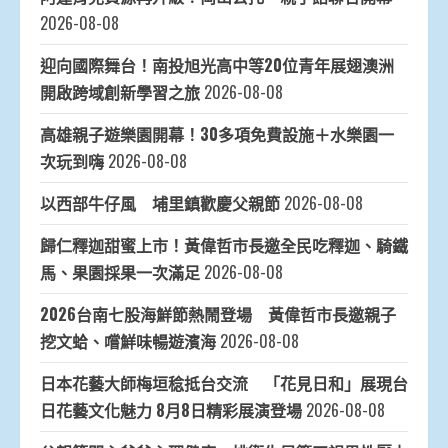
2026-08-08
迎向國際舞台！南投旭光高中等20位青年展翅澳洲
開啟跨域創新學習之旅
2026-08-08
高雄親子遊樂園開幕！30多項免費設施＋水樂園一
次玩到嗨
2026-08-08
以西部牛仔風 埔里鎮歡慶父親節
2026-08-08
歸仁釋迦甜蜜上市！黃偉哲市長邀全民吃釋迦、騎鐵
馬、果園採果一次滿足
2026-08-08
2026台南七股海鮮節熱鬧登場 黃偉哲市長邀親子
挖文蛤、嚐鮮味暢遊濱海
2026-08-08
日本花藝大師梅垣稔抵台交流 「花見日和」展現台
日花藝文化魅力 8月8日精彩展演登場
2026-08-08