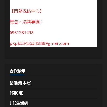
【南部採訪中心】
廣告、爆料專線：
0981381438
pkpk5345534588@gmail.com
合作夥伴
點傳媒(本社)
PCHOME
LIFE生活網