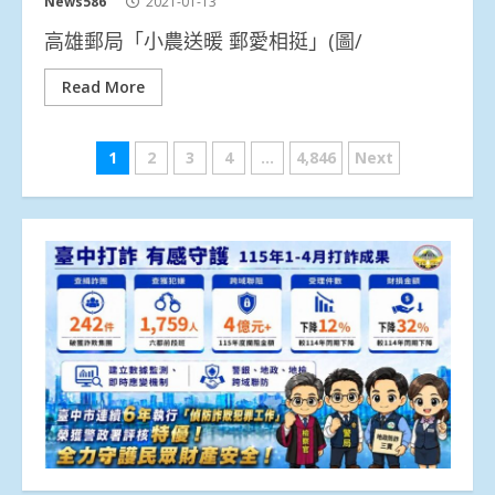
News586
2021-01-13
高雄郵局「小農送暖 郵愛相挺」(圖/
Read More
文
1
2
3
4
...
4,846
Next
章
分
頁