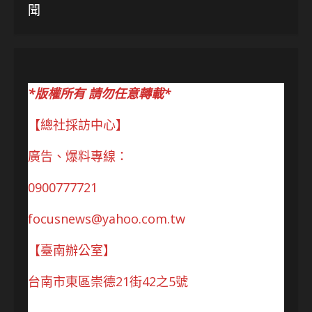
聞
*版權所有 請勿任意轉載*
【總社採訪中心】
廣告、爆料專線：
0900777721
focusnews@yahoo.com.tw
【臺南辦公室】
台南市東區崇德21街42之5號