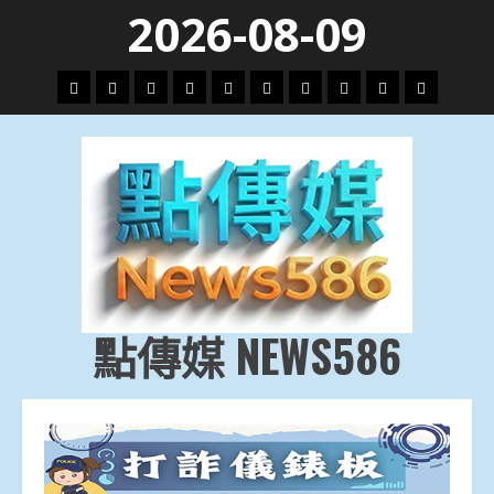
Skip
2026-08-09
to
content
頭
財
地
文
專
娛
政
國
運
生
條
經
方.
教.
題
樂
治
際
動
活
社
科
影
會
技
劇
點傳媒 NEWS586