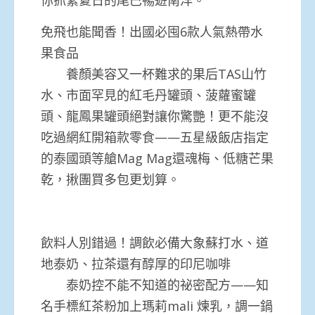
免飛也能聞香！出國必囤6款人氣熱帶水
果食品
養顏美容又一杯難求的果后TAS山竹
水、市面罕見的紅毛丹罐頭、菠蘿蜜罐
頭、龍鳳果罐頭絕對讓你驚艷！更不能沒
吃過網紅開箱款零食——五星級飯店指定
的泰國頭等艙Mag Mag還魂梅、低糖芒果
乾，揪團買多包更划算。
飲料人別錯過！調飲必備大象蘇打水、道
地泰奶、拉茶還有醇厚的印尼咖啡
泰奶控不能不知道的祕密配方——知
名手標紅茶粉加上瑪莉mali 煉乳，調一鍋