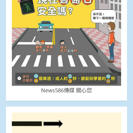
News586傳媒 關心您