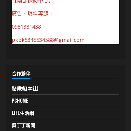
【南部採訪中心】
廣告、爆料專線：
0981381438
pkpk5345534588@gmail.com
合作夥伴
點傳媒(本社)
PCHOME
LIFE生活網
奧丁丁新聞