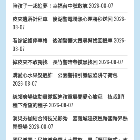
陪孩子一起追夢！幸福台中號啟航
2026-08-07
皮夾遺落計程車 後湖警電聯熱心運將秒送回
2026-
08-07
看診記錯停車格 後湖警擴大搜尋幫找回機車
2026-
08-07
掉皮夾不敢獨找 長竹警暗巷摸黑找回
2026-08-07
購愛心水果疑遇詐 公園警指引識破陷阱守荷包
2026-08-07
統領廣場總動員邀藍迪孩童展開愛心旅程 植栽DIY
種下希望的種子
2026-08-07
消災夯枷結合特技光影秀 嘉義城隍夜巡跨國跨界熱
鬧登場
2026-08-07
國民黨團：民進黨參選人大撒幣 是「類固醇式」政