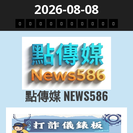
Skip
2026-08-08
to
content
頭
財
地
文
專
娛
政
國
運
生
條
經
方.
教.
題
樂
治
際
動
活
社
科
影
會
技
劇
點傳媒 NEWS586