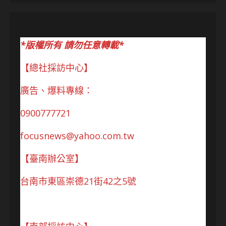
*版權所有 請勿任意轉載*
【總社採訪中心】
廣告、爆料專線：
0900777721
focusnews@yahoo.com.tw
【臺南辦公室】
台南市東區崇德21街42之5號