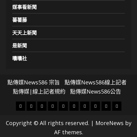
媒事看新聞
蕃薯藤
天天上新聞
是新聞
囔囔社
點傳媒News586 宗旨
點傳媒News586線上記者
點傳媒|線上記者規約
點傳媒News586公告
頭
財
地
文
專
娛
政
國
運
生
條
經
方.
教.
題
樂
治
際
動
活
Copyright © All rights reserved.
|
MoreNews
by
社
科
影
AF themes.
會
技
劇