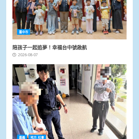
臺中市
陪孩子一起追夢！幸福台中號啟航
2026-08-07
嘉義
地方.社會