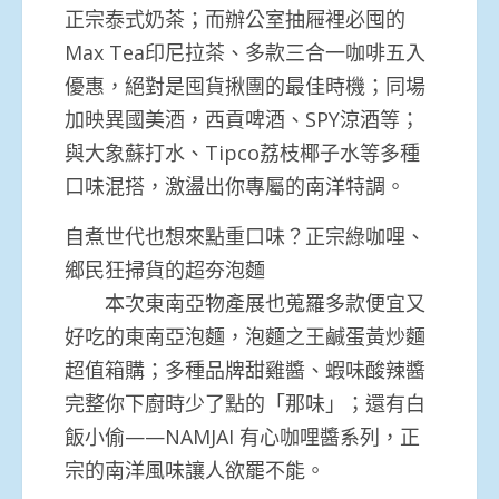
正宗泰式奶茶；而辦公室抽屜裡必囤的
Max Tea印尼拉茶、多款三合一咖啡五入
優惠，絕對是囤貨揪團的最佳時機；同場
加映異國美酒，西貢啤酒、SPY涼酒等；
與大象蘇打水、Tipco荔枝椰子水等多種
口味混搭，激盪出你專屬的南洋特調。
自煮世代也想來點重口味？正宗綠咖哩、
鄉民狂掃貨的超夯泡麵
本次東南亞物產展也蒐羅多款便宜又
好吃的東南亞泡麵，泡麵之王鹹蛋黃炒麵
超值箱購；多種品牌甜雞醬、蝦味酸辣醬
完整你下廚時少了點的「那味」；還有白
飯小偷——NAMJAI 有心咖哩醬系列，正
宗的南洋風味讓人欲罷不能。