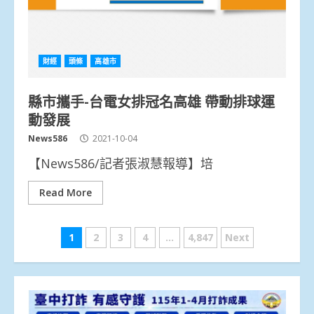
財經
頭條
高雄市
縣市攜手-台電女排冠名高雄 帶動排球運
動發展
News586
2021-10-04
【News586/記者張淑慧報導】培
Read More
文
1
2
3
4
...
4,847
Next
章
分