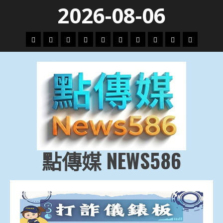
Skip
2026-08-06
to
content
頭
財
地
文
專
娛
政
國
運
生
條
經
方.
教.
題
樂
治
際
動
活
社
科
影
會
技
劇
點傳媒 NEWS586