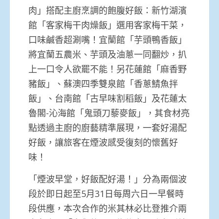
肉」搭配主廚烹調的飽腹好飯：新竹湖濱
館「客家梅干肉燥飯」選用客家梅干菜，
口味鹹香超涮嘴！宜蘭館「芋頭鴨香飯」
將宜蘭五農米、芋頭及油蔥一同翻炒，扒
上一口令人欲罷不能！另花蓮館「麻香野
豬飯」、蘇澳四季雙泉館「香蔥鯖魚拌
飯」、台南館「古早味割稻飯」及花蓮太
魯閣-沁海館「鬼頭刀藜麥飯」，其食材亮
點透過主廚的廚藝精準展現，一套好湯配
好飯，讓旅客在煙波感受復刻的懷舊好
味！
「煙波早堂，好飯配好湯！」分為兩個波
段於即日起至5月31日每周六日一早餐時
段供應，本次合作的米其林必比登推介兩