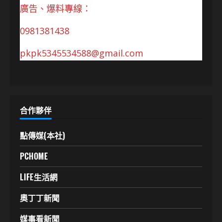
廣告、爆料專線：
0981381438
pkpk5345534588@gmail.com
合作夥伴
點傳媒(本社)
PCHOME
LIFE生活網
奧丁丁新聞
媒事看新聞