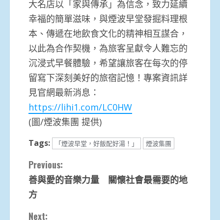
大名店以「家與傳承」為信念，致力延續
幸福的簡單滋味，與煙波早堂發掘料理根
本、傳遞在地飲食文化的精神相互謀合，
以此為合作契機，為旅客呈獻令人難忘的
沉浸式早餐體驗，希望讓旅客在每次的停
留寫下深刻美好的旅宿記憶！專案資訊詳
見官網最新消息：
https://lihi1.com/LC0HW
(圖/煙波集團 提供)
Tags:
「煙波早堂，好飯配好湯！」
煙波集團
Continue
Previous:
善與愛的音樂力量 關懷社會最需要的地
Reading
方
Next: