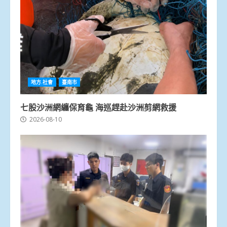
地方.社會
臺南市
七股沙洲網纏保育龜 海巡趕赴沙洲剪網救援
2026-08-10