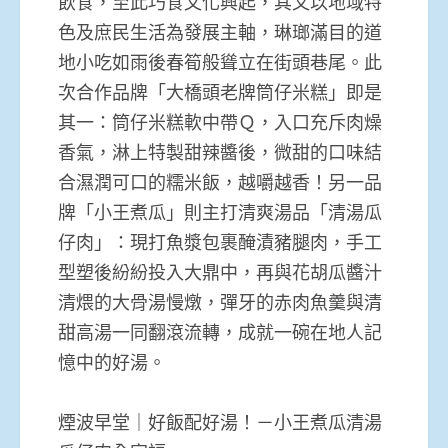
飲食，至此巧食文化興起，其又以地域特
色及庶民生活為發展主軸，琳瑯滿目的道
地小吃如雨後春筍般聳立在街頭巷尾。此
次合作品牌「大橋頭老牌筒仔米糕」即是
其一：筒仔米糕軟中帶Ｑ，入口充斥肉燥
香氣，淋上特製甜辣醬後，微甜的口味結
合濕潤可口的糯米飯，越嚼越香！另一品
牌「小王煮瓜」則主打清爽湯品「清湯瓜
仔肉」：現打魚漿包裹醃漬豬腿肉，手工
型塑後紛紛投入大鼎中，再與花胡瓜醬汁
清煨的大骨湯慢燉，彈牙的赤肉魚羹與清
甜高湯一同翻滾流轉，成就一碗在地人記
憶中的好湯。
煙波早堂｜好飯配好湯！－小王煮瓜清湯