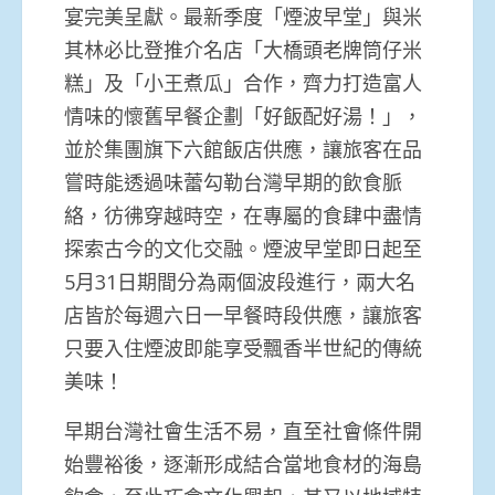
宴完美呈獻。最新季度「煙波早堂」與米
其林必比登推介名店「大橋頭老牌筒仔米
糕」及「小王煮瓜」合作，齊力打造富人
情味的懷舊早餐企劃「好飯配好湯！」，
並於集團旗下六館飯店供應，讓旅客在品
嘗時能透過味蕾勾勒台灣早期的飲食脈
絡，彷彿穿越時空，在專屬的食肆中盡情
探索古今的文化交融。煙波早堂即日起至
5月31日期間分為兩個波段進行，兩大名
店皆於每週六日一早餐時段供應，讓旅客
只要入住煙波即能享受飄香半世紀的傳統
美味！
早期台灣社會生活不易，直至社會條件開
始豐裕後，逐漸形成結合當地食材的海島