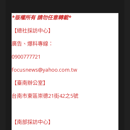
*版權所有 請勿任意轉載*
【總社採訪中心】
廣告、爆料專線：
0900777721
focusnews@yahoo.com.tw
【臺南辦公室】
台南市東區崇德21街42之5號
【南部採訪中心】