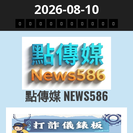
Skip
2026-08-10
to
content
頭
財
地
文
專
娛
政
國
運
生
條
經
方.
教.
題
樂
治
際
動
活
社
科
影
會
技
劇
點傳媒 NEWS586