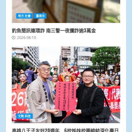
地方.社會
臺南市
釣魚簡訊連環詐 南三警一夜攔詐逾3萬金
2026-08-10
文教.科技
高雄八王子友好20週年 6校姊妹校園締結深化臺日