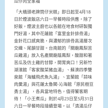
瓜仔肉全家福
「大橋頭老牌筒仔米糕」即日起至4月18
日於煙波飯店六日一早餐時段供應，除了
好飯，煙波主廚也以各館在地食材研製獨
門好湯，其中花蓮館「富里金針排骨湯」
金針花口感爽脆，與濃郁的排骨高湯層次
交織、尾韻甘甜。台南館的「關廟鳳梨苦
瓜雞湯」放入名產關廟蔭鳳梨，酸甜和著
苦瓜及仿土雞的甘醇，開胃爽口！另新竹
湖濱館「客家酸菜豬血湯」、蘇澳四季雙
泉館「海鱸飛虎魚丸湯」、宜蘭館「蒜味
肉羹湯」與花蓮太魯閣-沁海館「原民樹豆
勇士湯」，各具當地特色，值得饕客期
待！「小王煮瓜」則於4月23日至5月31日
六日一早餐時段接續登場，以「清湯瓜仔