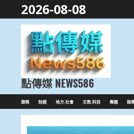
Skip
2026-08-08
to
content
點傳媒 NEWS586
頭條
財經
地方.社會
文教.科技
專題
娛