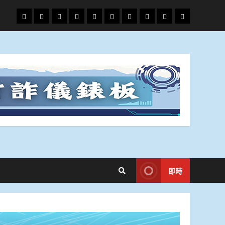
頭
財
地
文
專
娛
政
國
運
生
條
經
方.
教.
題
樂
治
際
動
活
社
科
影
會
技
劇
即時