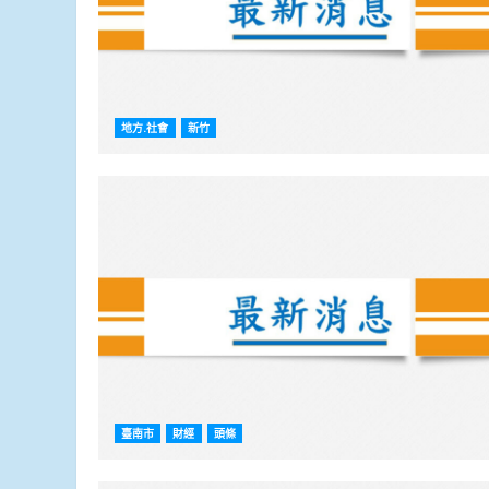
地方.社會
新竹
臺南市
財經
頭條