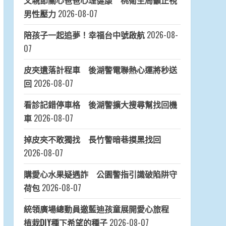
父親節關心爸爸心理健康 桃衛生局籲正視
男性壓力
2026-08-07
陪孩子一起追夢！幸福台中號啟航
2026-08-
07
皮夾遺落計程車 後湖警電聯熱心運將秒送
回
2026-08-07
看診記錯停車格 後湖警擴大搜尋幫找回機
車
2026-08-07
掉皮夾不敢獨找 長竹警暗巷摸黑找回
2026-08-07
購愛心水果疑遇詐 公園警指引識破陷阱守
荷包
2026-08-07
統領廣場總動員邀藍迪孩童展開愛心旅程
植栽DIY種下希望的種子
2026-08-07