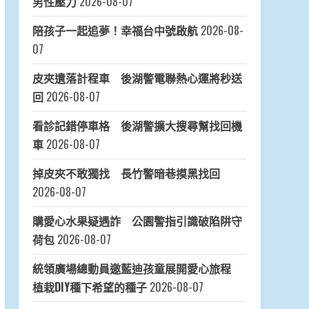
男性壓力
2026-08-07
陪孩子一起追夢！幸福台中號啟航
2026-08-
07
皮夾遺落計程車 後湖警電聯熱心運將秒送
回
2026-08-07
看診記錯停車格 後湖警擴大搜尋幫找回機
車
2026-08-07
掉皮夾不敢獨找 長竹警暗巷摸黑找回
2026-08-07
購愛心水果疑遇詐 公園警指引識破陷阱守
荷包
2026-08-07
統領廣場總動員邀藍迪孩童展開愛心旅程
植栽DIY種下希望的種子
2026-08-07