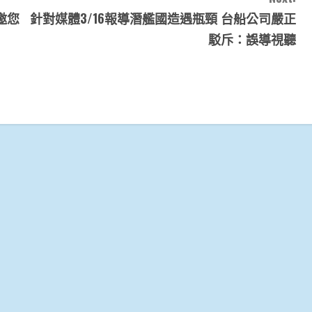
院邀您
針對媒體3/16報導潛艦國造遇瓶頸 台船公司嚴正
駁斥：誤導視聽