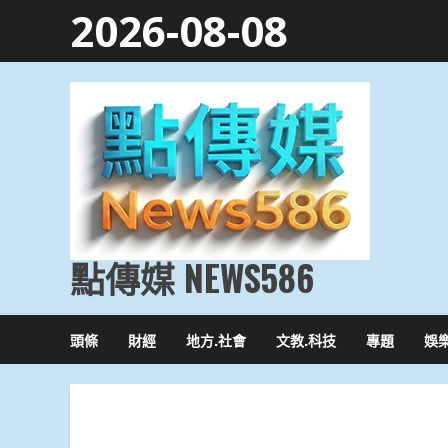
Skip
2026-08-08
to
content
點傳媒 NEWS586
頭條
財經
地方.社會
文教.科技
專題
娛