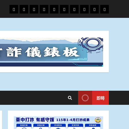
頭
財
地
文
專
娛
政
國
運
生
條
經
方.
教.
題
樂
治
際
動
活
社
科
影
會
技
劇
即時