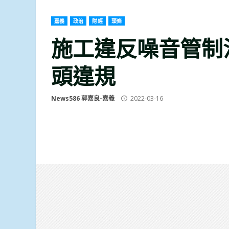
嘉義
政治
財經
頭條
施工違反噪音管制
頭違規
News586 郭嘉良-嘉義
2022-03-16