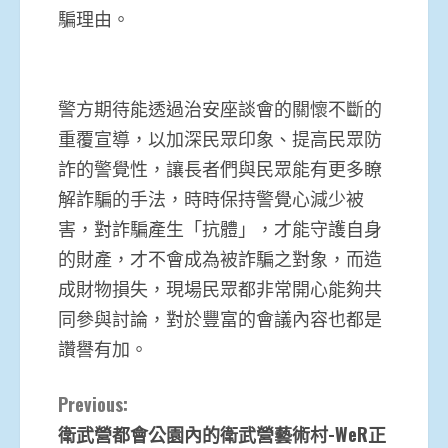
騙理由。
警方期待能透過治安座談會的關懷不斷的
重覆宣導，以加深民眾印象、提高民眾防
詐的警覺性，讓長者們與民眾能有更多瞭
解詐騙的手法，時時保持警覺心減少被
害，對詐騙產生「抗體」，才能守護自身
的財產，才不會成為被詐騙之對象，而造
成財物損失，現場民眾都非常開心能夠共
同參與討論，對於豐富的會議內容也都是
讚譽有加。
Continue
Previous:
衛武營都會公園內的衛武營藝術村-WeR正
Reading