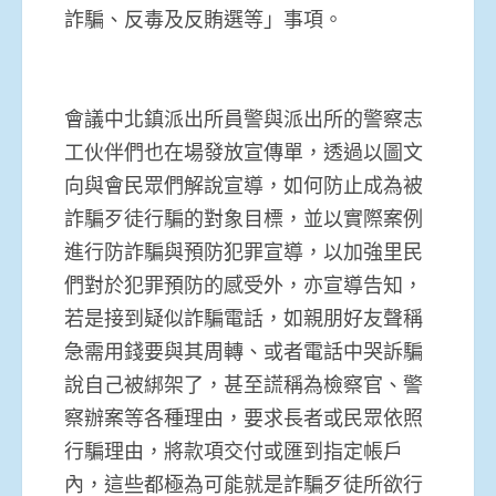
詐騙、反毒及反賄選等」事項。
會議中北鎮派出所員警與派出所的警察志
工伙伴們也在場發放宣傳單，透過以圖文
向與會民眾們解說宣導，如何防止成為被
詐騙歹徒行騙的對象目標，並以實際案例
進行防詐騙與預防犯罪宣導，以加強里民
們對於犯罪預防的感受外，亦宣導告知，
若是接到疑似詐騙電話，如親朋好友聲稱
急需用錢要與其周轉、或者電話中哭訴騙
說自己被綁架了，甚至謊稱為檢察官、警
察辦案等各種理由，要求長者或民眾依照
行騙理由，將款項交付或匯到指定帳戶
內，這些都極為可能就是詐騙歹徒所欲行