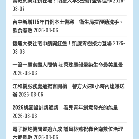
寓教於樂深耕在地！南投人本交通計畫奪佳作
2026-
08-07
台中新增115年首例本土傷寒 衛生局提醒勤洗手、
飲食煮熟
2026-08-06
捷運大寮社宅申請開紅盤！凱旋青樹接力登場
2026-
08-06
一筆一墨寫盡人間情 莊秀珠墨韻暈染生命最美風景
2026-08-06
江和樹服務處遭揚言開槍 警方火速8小時內逮嫌送
辦
2026-08-06
2026桃園設計獎頒獎 看見青年創意發光的能量
2026-08-06
電子鞭炮機閒置逾九成 議員林燕祝轟台南數位治理
六都倒數
2026-08-06