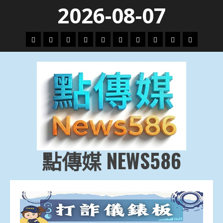
Skip
2026-08-07
to
content
頭
財
地
文
專
娛
政
國
運
生
條
經
方.
教.
題
樂
治
際
動
活
社
科
影
會
技
劇
點傳媒 NEWS586