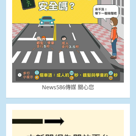
News586傳媒 關心您