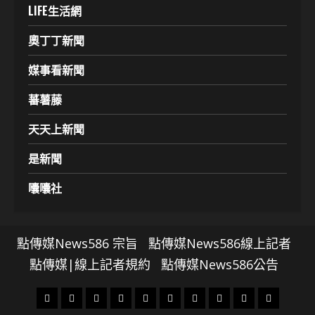
LIFE生活網
奧丁丁新聞
媒事看新聞
蕃薯藤
天天上新聞
是新聞
囔囔社
點傳媒News586 宗旨
點傳媒News586線上記者
點傳媒|線上記者規約
點傳媒News586公告
頭
財
地
文
專
娛
政
國
運
生