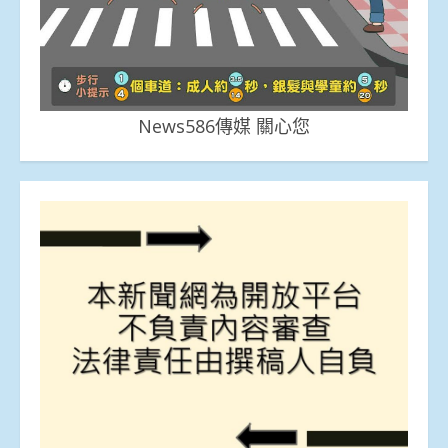
News586傳媒 關心您