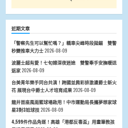
近期文章
「警察先生可以幫忙嗎？」轎車尖峰時段拋錨 雙警
秒變推車大力士
2026-08-09
波麗士超有愛！七旬婦深夜迷途 雙警牽手安撫暖送
返家
2026-08-09
台美青年樂手同台共演！跨國並肩彩排激盪爵士新火
花 展現台中爵士人才培育成果
2026-08-09
龍井首座風雨籃球場啟用！中市運動局長攜夢想家球
星3對3尬球技
2026-08-09
4,599件作品角逐！高雄「港都反毒盃」用畫筆教孩