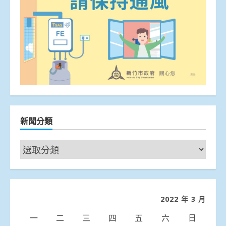
新聞分類
新
聞
分
類
2022 年 3 月
一
二
三
四
五
六
日