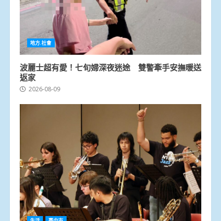
地方.社會
波麗士超有愛！七旬婦深夜迷途 雙警牽手安撫暖送
返家
2026-08-09
生活
臺中市