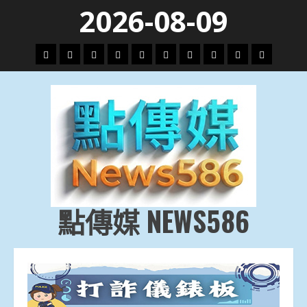
Skip
2026-08-09
to
content
頭
財
地
文
專
娛
政
國
運
生
條
經
方.
教.
題
樂
治
際
動
活
社
科
影
會
技
劇
點傳媒 NEWS586