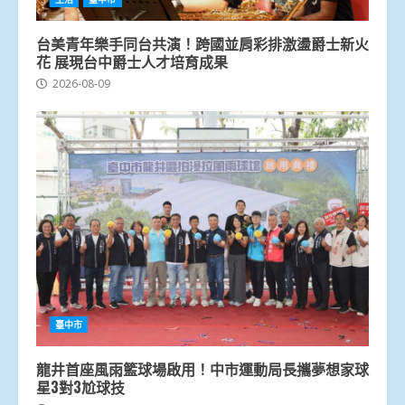
台美青年樂手同台共演！跨國並肩彩排激盪爵士新火
花 展現台中爵士人才培育成果
2026-08-09
臺中市
龍井首座風雨籃球場啟用！中市運動局長攜夢想家球
星3對3尬球技