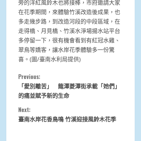
旁的洋紅風鈴木也將接棒，市府邀請大家
在花季期間，來體驗竹溪改造後成果，也
多走幾步路，到改造河段的中段區域，在
走得橋、月見橋、竹溪水淨場揚水站平台
多停留一下，很有機會看到有紅冠水雞、
翠鳥等嬌客，讓水岸花季體驗多一份驚
喜。(圖/臺南水利局提供)
Continue
Previous:
「愛別離苦」 龍潭菱潭街承載「她們」
Reading
的痛並賦予新的生命
Next:
臺南水岸花香鳥鳴 竹溪迎接風鈴木花季