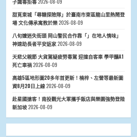
子識毒拒毒
2026-08-09
甜覓東城「尋糖探險隊」於臺南市東區龍山里熱鬧登
場 文化傳承寓教於樂
2026-08-09
八旬嬤迷失街頭 岡山警民合作靠「」在地人情味」
神速助長者平安返家
2026-08-09
天悲父親節 大貨駕疑疲勞毒駕 迎撞自客車 學甲釀A1
死亡車禍
2026-08-09
高雄5區地形圖20多年首更新！楠梓、左營等最新圖
資8月20日上線
2026-08-09
赴星國搶客！南投觀光大軍攜手飯店與樂園強勢登陸
新加坡
2026-08-09