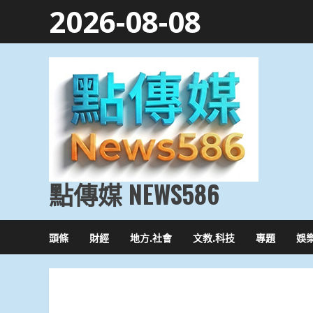
Skip
2026-08-08
to
content
點傳媒 NEWS586
頭條
財經
地方.社會
文教.科技
專題
娛