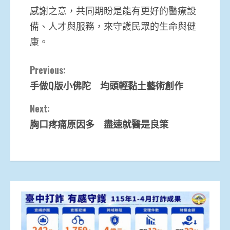
感謝之意，共同期盼是能有更好的醫療設
備、人才與服務，來守護民眾的生命與健
康。
Continue
Previous:
手做Q版小佛陀 均頭輕黏土藝術創作
Reading
Next:
胸口疼痛原因多 盡速就醫是良策