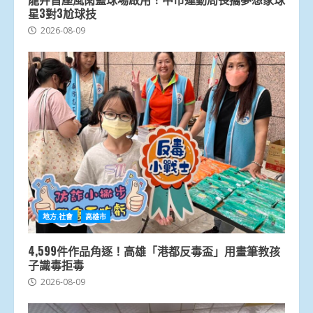
星3對3尬球技
2026-08-09
地方.社會
高雄市
4,599件作品角逐！高雄「港都反毒盃」用畫筆教孩
子識毒拒毒
2026-08-09