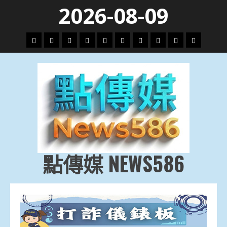
Skip
2026-08-09
to
content
頭
財
地
文
專
娛
政
國
運
生
條
經
方.
教.
題
樂
治
際
動
活
社
科
影
會
技
劇
點傳媒 NEWS586