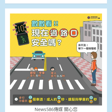
News586傳媒 關心您