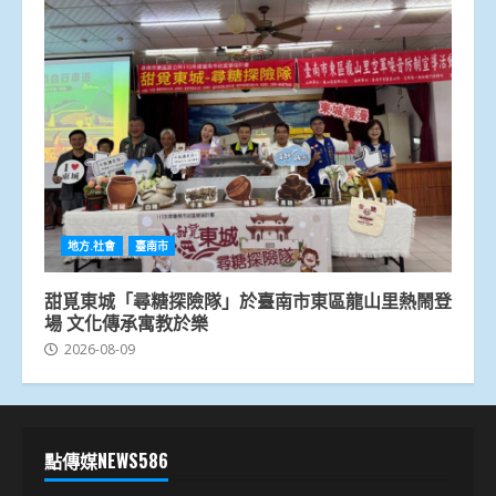
地方.社會
臺南市
甜覓東城「尋糖探險隊」於臺南市東區龍山里熱鬧登
場 文化傳承寓教於樂
2026-08-09
點傳媒NEWS586