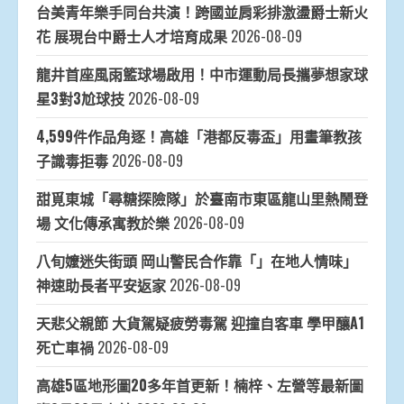
台美青年樂手同台共演！跨國並肩彩排激盪爵士新火
花 展現台中爵士人才培育成果
2026-08-09
龍井首座風雨籃球場啟用！中市運動局長攜夢想家球
星3對3尬球技
2026-08-09
4,599件作品角逐！高雄「港都反毒盃」用畫筆教孩
子識毒拒毒
2026-08-09
甜覓東城「尋糖探險隊」於臺南市東區龍山里熱鬧登
場 文化傳承寓教於樂
2026-08-09
八旬嬤迷失街頭 岡山警民合作靠「」在地人情味」
神速助長者平安返家
2026-08-09
天悲父親節 大貨駕疑疲勞毒駕 迎撞自客車 學甲釀A1
死亡車禍
2026-08-09
高雄5區地形圖20多年首更新！楠梓、左營等最新圖