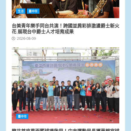
生活
臺中市
台美青年樂手同台共演！跨國並肩彩排激盪爵士新火
花 展現台中爵士人才培育成果
2026-08-09
臺中市
龍井首座風雨籃球場啟用！中市運動局長攜夢想家球