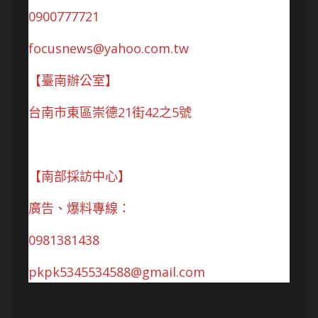
0900777721
focusnews@yahoo.com.tw
【臺南辦公室】
台南市東區崇德21街42之5號
【南部採訪中心】
廣告、爆料專線：
0981381438
pkpk5345534588@gmail.com